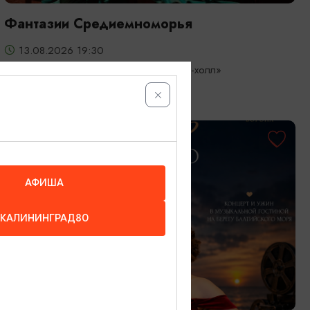
Фантазии Средиемноморья
13.08.2026 19:30
Светлогорск, Театр эстрады «Янтарь-холл»
ОТ 3000₽
АФИША
КАЛИНИНГРАД80
КОНЦЕРТЫ