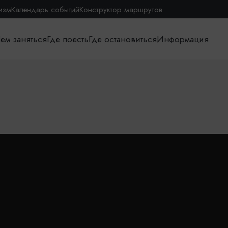
изм
Календарь событий
Конструктор маршрутов
ем заняться
Где поесть
Где остановиться
Информация