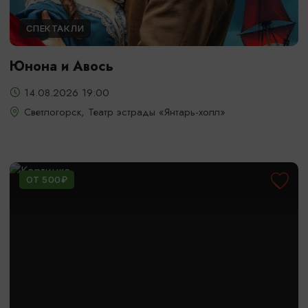
СПЕКТАКЛИ
Юнона и Авось
14.08.2026 19:00
Светлогорск, Театр эстрады «Янтарь-холл»
ОТ 500₽