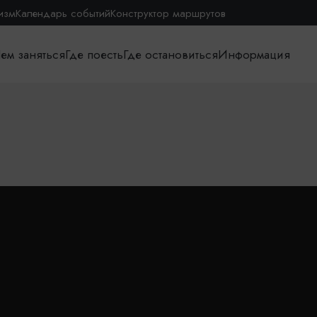
изм
Календарь событий
Конструктор маршрутов
ем заняться
Где поесть
Где остановиться
Информация