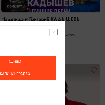
КОНЦЕРТЫ
Надежда и Григорий КАДЫШЕВЫ
26.08.2026 19:00
Светлогорск, Театр эстрады «Янтарь-холл»
АФИША
ОТ 3500₽
КАЛИНИНГРАД80