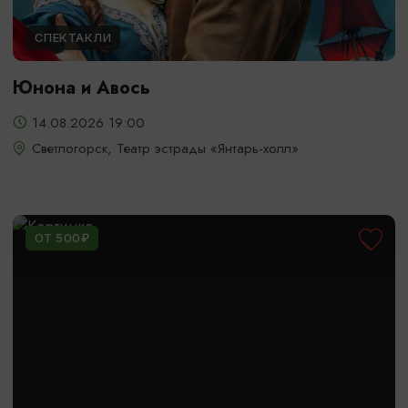
СПЕКТАКЛИ
Юнона и Авось
14.08.2026 19:00
Светлогорск, Театр эстрады «Янтарь-холл»
ОТ 500₽