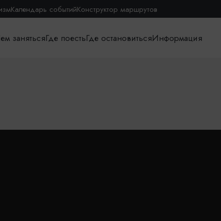
изм
Календарь событий
Конструктор маршрутов
ем заняться
Где поесть
Где остановиться
Информация