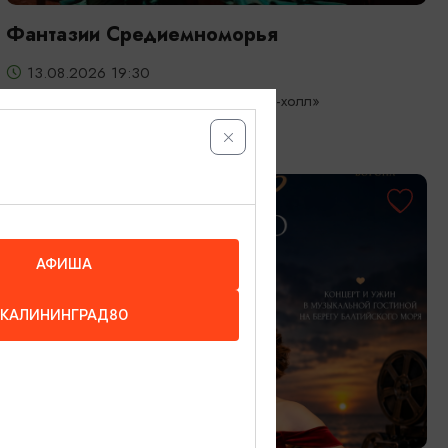
Фантазии Средиемноморья
13.08.2026 19:30
Светлогорск, Театр эстрады «Янтарь-холл»
ОТ 3000₽
АФИША
КАЛИНИНГРАД80
КОНЦЕРТЫ