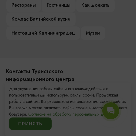
Рестораны
Гостиницы
Как доехать
Компас Балтийской кухни
Настоящий Калининградец
Музеи
Контакты Туристского
информационного центра
Для улучшения работы сайта и его взаимодействия с
+7 (4012) 555-200
пользователями мы используем файлы cookie. Продолжая
работу с сайтом, Вы разрешаете использование cookie-файлов.
8 (800) 200-55-39
Вы всегда можете отключить файлы cookie в настройках Вашего
info@visit-kaliningrad.ru
браузера.
Согласие на обработку персональных данных.
ПРИНЯТЬ
Площадь Победы, 1
Закрыто