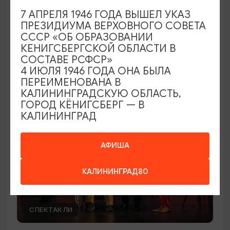
7 АПРЕЛЯ 1946 ГОДА ВЫШЕЛ УКАЗ
Вячеслав Бутусов и «Орден Славы»
ПРЕЗИДИУМА ВЕРХОВНОГО СОВЕТА
СССР «ОБ ОБРАЗОВАНИИ
30.08.2026 19:00
КЕНИГСБЕРГСКОЙ ОБЛАСТИ В
Светлогорск, Театр эстрады «Янтарь-холл»
СОСТАВЕ РСФСР»
4 ИЮЛЯ 1946 ГОДА ОНА БЫЛА
ПЕРЕИМЕНОВАНА В
КАЛИНИНГРАДСКУЮ ОБЛАСТЬ,
ОТ 500₽
ПУШКИНСКАЯ КАРТА
ГОРОД КЁНИГСБЕРГ — В
КАЛИНИНГРАД
АФИША
КАЛИНИНГРАД80
СПЕКТАКЛИ