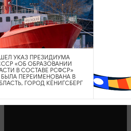
Большой концерт группы «Четыре»
29.08.2026 18:00
Калининград, Калининградская областная филармония
им. Е.Ф. Светланова
ВЫШЕЛ УКАЗ ПРЕЗИДИУМА
СССР «ОБ ОБРАЗОВАНИИ
АСТИ В СОСТАВЕ РСФСР»
ОТ 2400₽
А БЫЛА ПЕРЕИМЕНОВАНА В
ЛАСТЬ, ГОРОД КЁНИГСБЕРГ