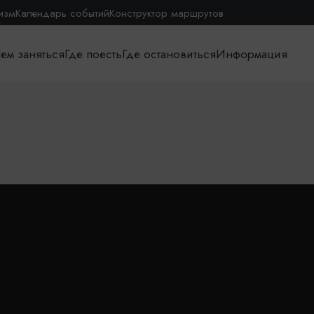
изм
Календарь событий
Конструктор маршрутов
ем заняться
Где поесть
Где остановиться
Информация