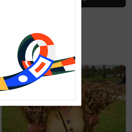
День гуляний по крышам
29.08.2026
Калининград, Музей янтаря
ОТ 800₽