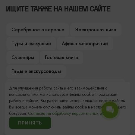
ИЩИТЕ ТАКЖЕ НА НАШЕМ САЙТЕ
Серебряное ожерелье
Электронная виза
Туры и экскурсии
Афиша мероприятий
Сувениры
Гостевая книга
Гиды и экскурсоводы
Достопримечательности
Карты и маршруты
Для улучшения работы сайта и его взаимодействия с
пользователями мы используем файлы cookie. Продолжая
Рестораны
Гостиницы
Как доехать
работу с сайтом, Вы разрешаете использование cookie-файлов.
Вы всегда можете отключить файлы cookie в настройках Вашего
Компас Балтийской кухни
браузера.
Согласие на обработку персональных данных.
ПРИНЯТЬ
Настоящий Калининградец
Музеи