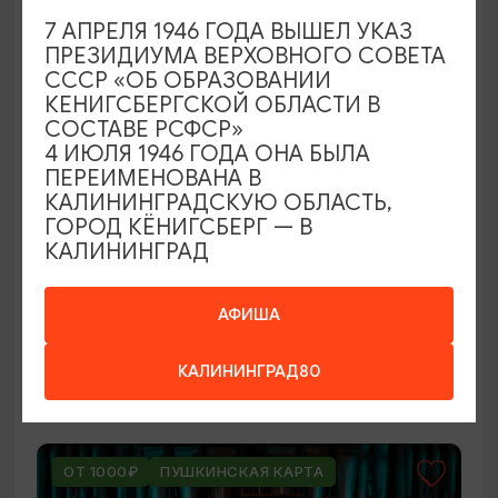
ОТ 250₽
7 АПРЕЛЯ 1946 ГОДА ВЫШЕЛ УКАЗ
ПРЕЗИДИУМА ВЕРХОВНОГО СОВЕТА
СССР «ОБ ОБРАЗОВАНИИ
КЕНИГСБЕРГСКОЙ ОБЛАСТИ В
СОСТАВЕ РСФСР»
4 ИЮЛЯ 1946 ГОДА ОНА БЫЛА
ПЕРЕИМЕНОВАНА В
КАЛИНИНГРАДСКУЮ ОБЛАСТЬ,
ГОРОД КЁНИГСБЕРГ — В
КАЛИНИНГРАД
ВЫСТАВКИ
Оставленный багаж
АФИША
02.08.2026 - 22.08.2026
КАЛИНИНГРАД80
Светлогорск, Арт-пространство «Янтарь-холл»
ОТ 1000₽
ПУШКИНСКАЯ КАРТА