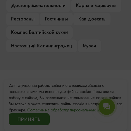
Достопримечательности
Карты и маршруты
Рестораны
Гостиницы
Как доехать
Компас Балтийской кухни
Настоящий Калининградец
Музеи
Контакты Туристского
Для улучшения работы сайта и его взаимодействия с
информационного центра
пользователями мы используем файлы cookie. Продолжая
работу с сайтом, Вы разрешаете использование cookie-файлов.
+7 (4012) 555-200
Вы всегда можете отключить файлы cookie в настройках Вашего
браузера.
Согласие на обработку персональных данных.
8 (800) 200-55-39
ПРИНЯТЬ
info@visit-kaliningrad.ru