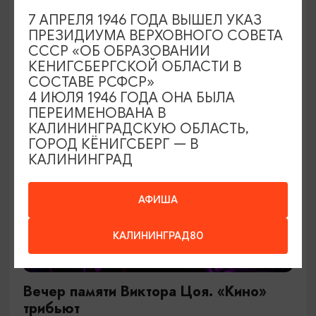
7 АПРЕЛЯ 1946 ГОДА ВЫШЕЛ УКАЗ
15.08.2026 19:30
ПРЕЗИДИУМА ВЕРХОВНОГО СОВЕТА
Светлогорск, Арт-пространство «Янтарь-холл»
СССР «ОБ ОБРАЗОВАНИИ
КЕНИГСБЕРГСКОЙ ОБЛАСТИ В
СОСТАВЕ РСФСР»
4 ИЮЛЯ 1946 ГОДА ОНА БЫЛА
ОТ 600₽
ПЕРЕИМЕНОВАНА В
КАЛИНИНГРАДСКУЮ ОБЛАСТЬ,
ГОРОД КЁНИГСБЕРГ — В
КАЛИНИНГРАД
АФИША
КАЛИНИНГРАД80
КОНЦЕРТЫ
Вечер памяти Виктора Цоя. «Кино»
трибьют