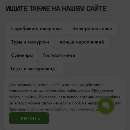
ИЩИТЕ ТАКЖЕ НА НАШЕМ САЙТЕ
Серебряное ожерелье
Электронная виза
Туры и экскурсии
Афиша мероприятий
Сувениры
Гостевая книга
Гиды и экскурсоводы
Достопримечательности
Карты и маршруты
Для улучшения работы сайта и его взаимодействия с
пользователями мы используем файлы cookie. Продолжая
Рестораны
Гостиницы
Как доехать
работу с сайтом, Вы разрешаете использование cookie-файлов.
Вы всегда можете отключить файлы cookie в настройках Вашего
Компас Балтийской кухни
браузера.
Согласие на обработку персональных данных.
ПРИНЯТЬ
Настоящий Калининградец
Музеи