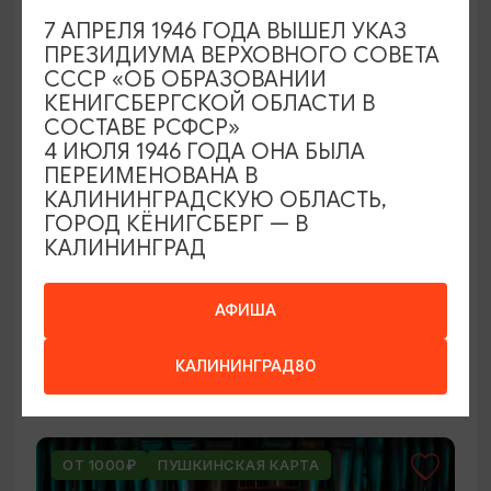
ОТ 250₽
7 АПРЕЛЯ 1946 ГОДА ВЫШЕЛ УКАЗ
ПРЕЗИДИУМА ВЕРХОВНОГО СОВЕТА
СССР «ОБ ОБРАЗОВАНИИ
КЕНИГСБЕРГСКОЙ ОБЛАСТИ В
СОСТАВЕ РСФСР»
4 ИЮЛЯ 1946 ГОДА ОНА БЫЛА
ПЕРЕИМЕНОВАНА В
КАЛИНИНГРАДСКУЮ ОБЛАСТЬ,
ГОРОД КЁНИГСБЕРГ — В
КАЛИНИНГРАД
ВЫСТАВКИ
Оставленный багаж
АФИША
02.08.2026 - 22.08.2026
КАЛИНИНГРАД80
Светлогорск, Арт-пространство «Янтарь-холл»
ОТ 1000₽
ПУШКИНСКАЯ КАРТА