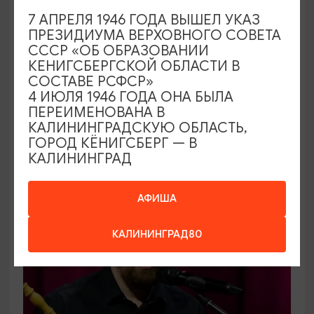
КОНЦЕРТЫ
7 АПРЕЛЯ 1946 ГОДА ВЫШЕЛ УКАЗ
ПРЕЗИДИУМА ВЕРХОВНОГО СОВЕТА
Открытие сезона 2026-2027 в
СССР «ОБ ОБРАЗОВАНИИ
Калининградской областной
КЕНИГСБЕРГСКОЙ ОБЛАСТИ В
филармонии
СОСТАВЕ РСФСР»
4 ИЮЛЯ 1946 ГОДА ОНА БЫЛА
06.09.2026 12:00
ПЕРЕИМЕНОВАНА В
Калининград, Калининградская областная
КАЛИНИНГРАДСКУЮ ОБЛАСТЬ,
ГОРОД КЁНИГСБЕРГ — В
филармония им. Е.Ф. Светланова
КАЛИНИНГРАД
ОТ 1000₽
АФИША
КАЛИНИНГРАД80