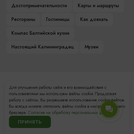
Достопримечательности
Карты и маршруты
Рестораны
Гостиницы
Как доехать
Компас Балтийской кухни
Настоящий Калининградец
Музеи
Контакты Туристского
Для улучшения работы сайта и его взаимодействия с
информационного центра
пользователями мы используем файлы cookie. Продолжая
работу с сайтом, Вы разрешаете использование cookie-файлов.
+7 (4012) 555-200
Вы всегда можете отключить файлы cookie в настройках Вашего
браузера.
Согласие на обработку персональных данных.
8 (800) 200-55-39
ПРИНЯТЬ
info@visit-kaliningrad.ru