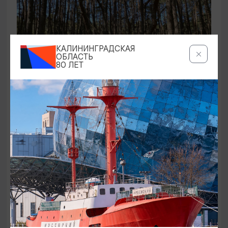
КАЛИНИНГРАДСКАЯ
ОБЛАСТЬ
80 ЛЕТ
ЭКСКУРСИИ УЧРЕЖДЕНИЙ КУЛЬТУРЫ
Аудиоспектакль «Истории Куршской
косы»
01.02.2026 - 31.12.2026, 13:00
Куршская коса
ОТ 2500₽