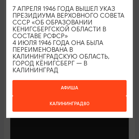
7 АПРЕЛЯ 1946 ГОДА ВЫШЕЛ УКАЗ
ПРЕЗИДИУМА ВЕРХОВНОГО СОВЕТА
СССР «ОБ ОБРАЗОВАНИИ
КЕНИГСБЕРГСКОЙ ОБЛАСТИ В
СОСТАВЕ РСФСР»
МАСТЕР-КЛАССЫ
4 ИЮЛЯ 1946 ГОДА ОНА БЫЛА
ПЕРЕИМЕНОВАНА В
КАЛИНИНГРАДСКУЮ ОБЛАСТЬ,
Мастер-классы по керамике Елены
ГОРОД КЁНИГСБЕРГ — В
Бодяковой
КАЛИНИНГРАД
03.02.2026 - 29.12.2026, вторник в 16:00
Калининград, ул. Баранова, 45
АФИША
КАЛИНИНГРАД80
ОТ 200₽