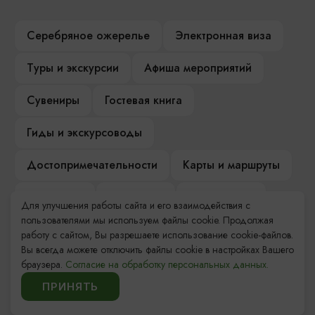
Серебряное ожерелье
Электронная виза
Туры и экскурсии
Афиша мероприятий
Сувениры
Гостевая книга
Гиды и экскурсоводы
Достопримечательности
Карты и маршруты
Рестораны
Гостиницы
Как доехать
Для улучшения работы сайта и его взаимодействия с
пользователями мы используем файлы cookie. Продолжая
Компас Балтийской кухни
работу с сайтом, Вы разрешаете использование cookie-файлов.
Вы всегда можете отключить файлы cookie в настройках Вашего
Настоящий Калининградец
Музеи
браузера.
Согласие на обработку персональных данных.
ПРИНЯТЬ