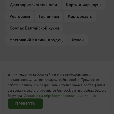
Достопримечательности
Карты и маршруты
Рестораны
Гостиницы
Как доехать
Компас Балтийской кухни
Настоящий Калининградец
Музеи
Контакты Туристского
Для улучшения работы сайта и его взаимодействия с
информационного центра
пользователями мы используем файлы cookie. Продолжая
работу с сайтом, Вы разрешаете использование cookie-файлов.
+7 (4012) 555-200
Вы всегда можете отключить файлы cookie в настройках Вашего
браузера.
Согласие на обработку персональных данных.
8 (800) 200-55-39
ПРИНЯТЬ
info@visit-kaliningrad.ru