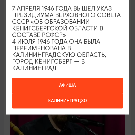
КОНЦЕРТЫ
7 АПРЕЛЯ 1946 ГОДА ВЫШЕЛ УКАЗ
ПРЕЗИДИУМА ВЕРХОВНОГО СОВЕТА
Открытие сезона 2026-2027 в
СССР «ОБ ОБРАЗОВАНИИ
Калининградской областной
КЕНИГСБЕРГСКОЙ ОБЛАСТИ В
филармонии
СОСТАВЕ РСФСР»
4 ИЮЛЯ 1946 ГОДА ОНА БЫЛА
06.09.2026 12:00
ПЕРЕИМЕНОВАНА В
Калининград, Калининградская областная
КАЛИНИНГРАДСКУЮ ОБЛАСТЬ,
ГОРОД КЁНИГСБЕРГ — В
филармония им. Е.Ф. Светланова
КАЛИНИНГРАД
ОТ 1000₽
АФИША
КАЛИНИНГРАД80