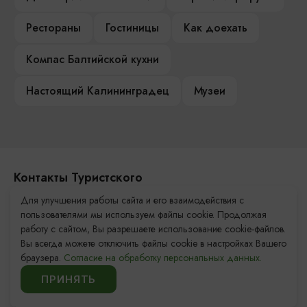
Рестораны
Гостиницы
Как доехать
Компас Балтийской кухни
Настоящий Калининградец
Музеи
Контакты Туристского
информационного центра
Для улучшения работы сайта и его взаимодействия с
пользователями мы используем файлы cookie. Продолжая
+7 (4012) 555-200
работу с сайтом, Вы разрешаете использование cookie-файлов.
Вы всегда можете отключить файлы cookie в настройках Вашего
8 (800) 200-55-39
браузера.
Согласие на обработку персональных данных.
info@visit-kaliningrad.ru
ПРИНЯТЬ