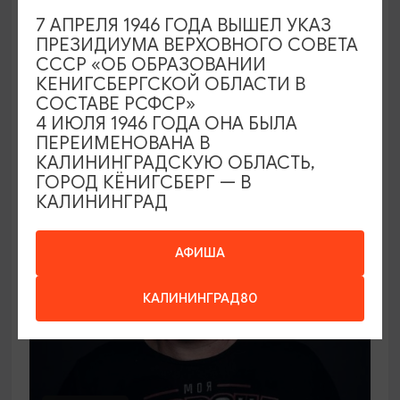
СПЕКТАКЛИ
7 АПРЕЛЯ 1946 ГОДА ВЫШЕЛ УКАЗ
ПРЕЗИДИУМА ВЕРХОВНОГО СОВЕТА
Лорд Фаунтлерой
СССР «ОБ ОБРАЗОВАНИИ
КЕНИГСБЕРГСКОЙ ОБЛАСТИ В
10.09.2026 19:00
СОСТАВЕ РСФСР»
Калининград, Калининградский областной
4 ИЮЛЯ 1946 ГОДА ОНА БЫЛА
драматический театр
ПЕРЕИМЕНОВАНА В
КАЛИНИНГРАДСКУЮ ОБЛАСТЬ,
ГОРОД КЁНИГСБЕРГ — В
КАЛИНИНГРАД
ОТ 1000₽
АФИША
КАЛИНИНГРАД80