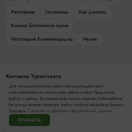
Рестораны
Гостиницы
Как доехать
Компас Балтийской кухни
Настоящий Калининградец
Музеи
Контакты Туристского
информационного центра
Для улучшения работы сайта и его взаимодействия с
пользователями мы используем файлы cookie. Продолжая
+7 (4012) 555-200
работу с сайтом, Вы разрешаете использование cookie-файлов.
Вы всегда можете отключить файлы cookie в настройках Вашего
8 (800) 200-55-39
браузера.
Согласие на обработку персональных данных.
info@visit-kaliningrad.ru
ПРИНЯТЬ