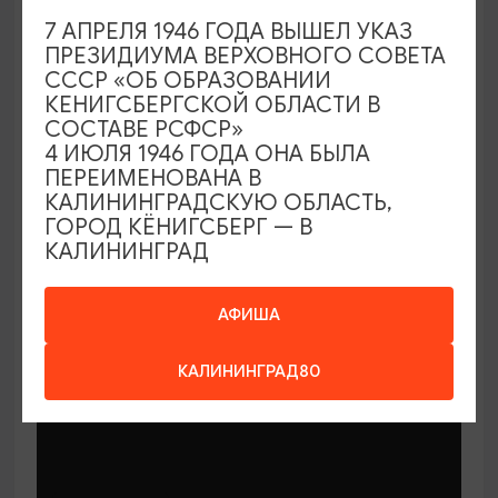
7 АПРЕЛЯ 1946 ГОДА ВЫШЕЛ УКАЗ
СПЕКТАКЛИ
ПРЕЗИДИУМА ВЕРХОВНОГО СОВЕТА
СССР «ОБ ОБРАЗОВАНИИ
Улитка и Кит
КЕНИГСБЕРГСКОЙ ОБЛАСТИ В
СОСТАВЕ РСФСР»
06.09.2026 11:00
4 ИЮЛЯ 1946 ГОДА ОНА БЫЛА
Светлогорск, Арт-пространство «Янтарь-холл»
ПЕРЕИМЕНОВАНА В
КАЛИНИНГРАДСКУЮ ОБЛАСТЬ,
ГОРОД КЁНИГСБЕРГ — В
КАЛИНИНГРАД
ОТ 500₽
ПУШКИНСКАЯ КАРТА
АФИША
КАЛИНИНГРАД80