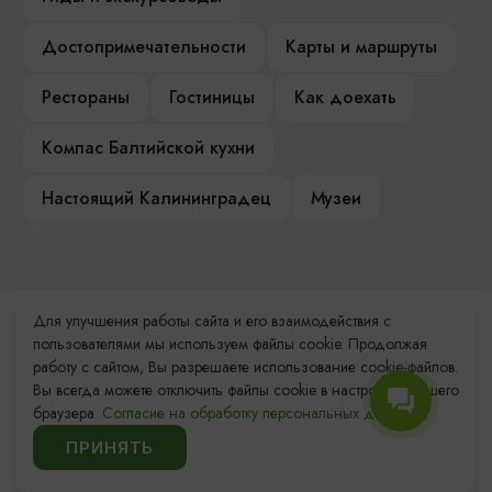
Достопримечательности
Карты и маршруты
Рестораны
Гостиницы
Как доехать
Компас Балтийской кухни
Настоящий Калининградец
Музеи
Для улучшения работы сайта и его взаимодействия с
Контакты Туристского
пользователями мы используем файлы cookie. Продолжая
информационного центра
работу с сайтом, Вы разрешаете использование cookie-файлов.
Вы всегда можете отключить файлы cookie в настройках Вашего
+7 (4012) 555-200
браузера.
Согласие на обработку персональных данных.
ПРИНЯТЬ
8 (800) 200-55-39