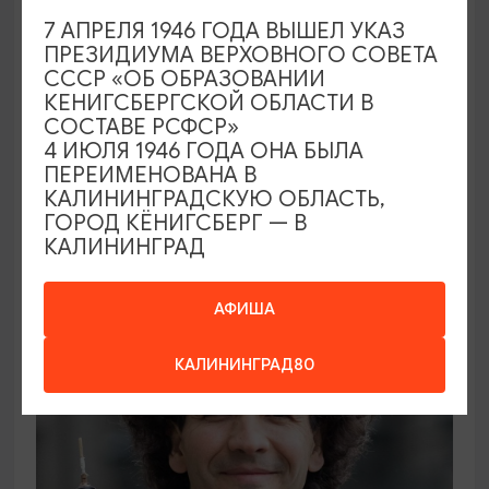
7 АПРЕЛЯ 1946 ГОДА ВЫШЕЛ УКАЗ
ПРЕЗИДИУМА ВЕРХОВНОГО СОВЕТА
СССР «ОБ ОБРАЗОВАНИИ
КЕНИГСБЕРГСКОЙ ОБЛАСТИ В
ВЫСТАВКИ
СОСТАВЕ РСФСР»
4 ИЮЛЯ 1946 ГОДА ОНА БЫЛА
Солнечное притяжение
ПЕРЕИМЕНОВАНА В
КАЛИНИНГРАДСКУЮ ОБЛАСТЬ,
21.08.2026 - 20.09.2026
ГОРОД КЁНИГСБЕРГ — В
КАЛИНИНГРАД
Калининград, Музей янтаря
АФИША
ОТ 1000₽
КАЛИНИНГРАД80