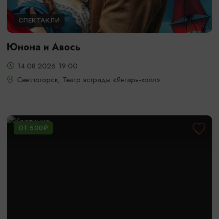
СПЕКТАКЛИ
Юнона и Авось
14.08.2026 19:00
Светлогорск, Театр эстрады «Янтарь-холл»
ОТ 500₽