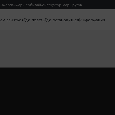
изм
Календарь событий
Конструктор маршрутов
ем заняться
Где поесть
Где остановиться
Информация