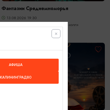
Фантазии Средиемноморья
13.08.2026 19:30
Светлогорск, Театр эстрады «Янтарь-холл»
ОТ 3000₽
АФИША
КАЛИНИНГРАД80
КОНЦЕРТЫ