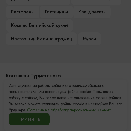
Рестораны
Гостиницы
Как доехать
Компас Балтийской кухни
Настоящий Калининградец
Музеи
Контакты Туристского
информационного центра
Для улучшения работы сайта и его взаимодействия с
пользователями мы используем файлы cookie. Продолжая
+7 (4012) 555-200
работу с сайтом, Вы разрешаете использование cookie-файлов.
Вы всегда можете отключить файлы cookie в настройках Вашего
8 (800) 200-55-39
браузера.
Согласие на обработку персональных данных.
info@visit-kaliningrad.ru
ПРИНЯТЬ