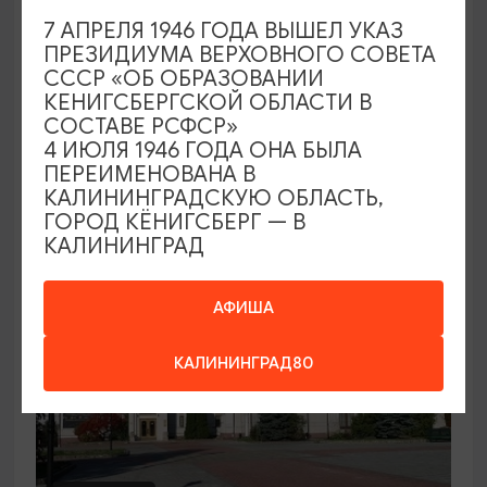
7 АПРЕЛЯ 1946 ГОДА ВЫШЕЛ УКАЗ
Семейный клуб выходного дня в
ПРЕЗИДИУМА ВЕРХОВНОГО СОВЕТА
Морском выставочном центре
СССР «ОБ ОБРАЗОВАНИИ
КЕНИГСБЕРГСКОЙ ОБЛАСТИ В
19.07.2026 - 30.08.2026, СБ 12:00, 13:00
СОСТАВЕ РСФСР»
Светлогорск, Морской выставочный центр г.
4 ИЮЛЯ 1946 ГОДА ОНА БЫЛА
Светлогорск
ПЕРЕИМЕНОВАНА В
КАЛИНИНГРАДСКУЮ ОБЛАСТЬ,
ГОРОД КЁНИГСБЕРГ — В
КАЛИНИНГРАД
АФИША
КАЛИНИНГРАД80