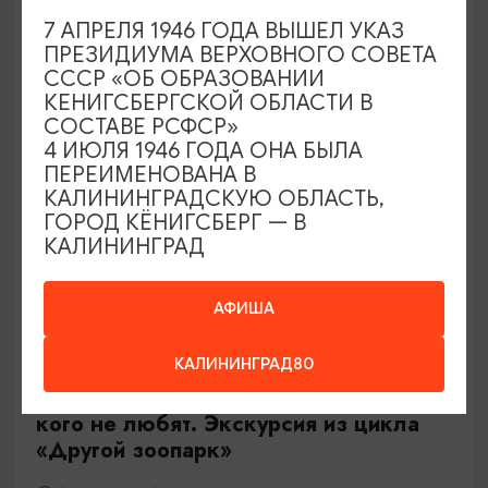
Калининград, Роял парк в «Резиденции Королей»
7 АПРЕЛЯ 1946 ГОДА ВЫШЕЛ УКАЗ
ПРЕЗИДИУМА ВЕРХОВНОГО СОВЕТА
СССР «ОБ ОБРАЗОВАНИИ
ОТ 500₽
КЕНИГСБЕРГСКОЙ ОБЛАСТИ В
СОСТАВЕ РСФСР»
4 ИЮЛЯ 1946 ГОДА ОНА БЫЛА
ПЕРЕИМЕНОВАНА В
КАЛИНИНГРАДСКУЮ ОБЛАСТЬ,
ГОРОД КЁНИГСБЕРГ — В
КАЛИНИНГРАД
АФИША
ЭКСКУРСИИ УЧРЕЖДЕНИЙ КУЛЬТУРЫ
КАЛИНИНГРАД80
Тайны панциря и чешуи или о тех,
кого не любят. Экскурсия из цикла
«Другой зоопарк»