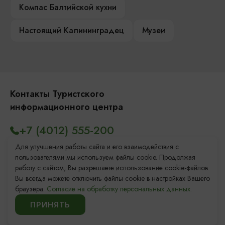
Компас Балтийской кухни
Настоящий Калининградец
Музеи
Контакты Туристского
информационного центра
+7 (4012) 555-200
8 (800) 200-55-39
Для улучшения работы сайта и его взаимодействия с
пользователями мы используем файлы cookie. Продолжая
info@visit-kaliningrad.ru
работу с сайтом, Вы разрешаете использование cookie-файлов.
Вы всегда можете отключить файлы cookie в настройках Вашего
браузера.
Согласие на обработку персональных данных.
Площадь Победы, 1
Закрыто
ПРИНЯТЬ
ул. Октябрьская, 2/3
Открыто