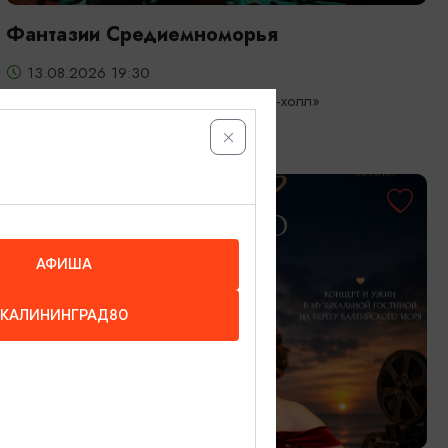
Фантазии Средиемноморья
13.08.2026 19:30
Светлогорск, Театр эстрады «Янтарь-холл»
ОТ 3000₽
АФИША
КАЛИНИНГРАД80
КОНЦЕРТЫ