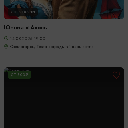
СПЕКТАКЛИ
Юнона и Авось
14.08.2026 19:00
Светлогорск, Театр эстрады «Янтарь-холл»
ОТ 500₽