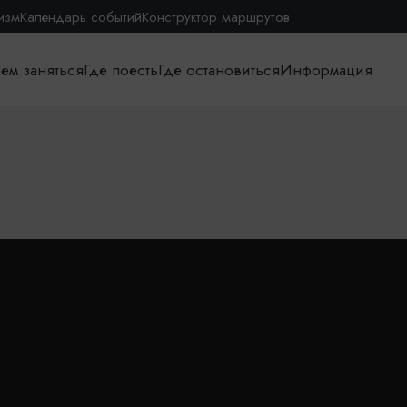
изм
Календарь событий
Конструктор маршрутов
ем заняться
Где поесть
Где остановиться
Информация