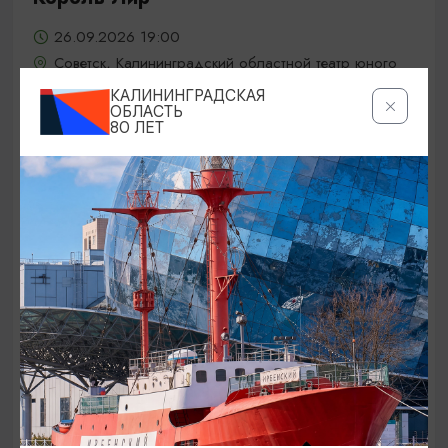
26.09.2026 19:00
Советск, Калининградский областной театр юного
зрителя «Молодежный»
КАЛИНИНГРАДСКАЯ
ОБЛАСТЬ
80 ЛЕТ
ОТ 800₽
КОНЦЕРТЫ
«От Вивальди до Пьяццоллы».