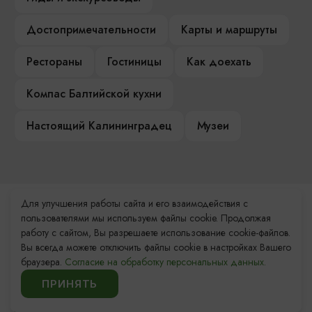
Достопримечательности
Карты и маршруты
Рестораны
Гостиницы
Как доехать
Компас Балтийской кухни
Настоящий Калининградец
Музеи
Для улучшения работы сайта и его взаимодействия с
Контакты Туристского
пользователями мы используем файлы cookie. Продолжая
информационного центра
работу с сайтом, Вы разрешаете использование cookie-файлов.
Вы всегда можете отключить файлы cookie в настройках Вашего
+7 (4012) 555-200
браузера.
Согласие на обработку персональных данных.
ПРИНЯТЬ
8 (800) 200-55-39