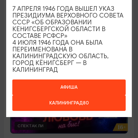
Скрипка, орган, рояль
7 АПРЕЛЯ 1946 ГОДА ВЫШЕЛ УКАЗ
ПРЕЗИДИУМА ВЕРХОВНОГО СОВЕТА
26.09.2026 18:00
СССР «ОБ ОБРАЗОВАНИИ
Калининград, Калининградская областная
КЕНИГСБЕРГСКОЙ ОБЛАСТИ В
филармония им. Е.Ф. Светланова
СОСТАВЕ РСФСР»
4 ИЮЛЯ 1946 ГОДА ОНА БЫЛА
ПЕРЕИМЕНОВАНА В
КАЛИНИНГРАДСКУЮ ОБЛАСТЬ,
ОТ 1800₽
ГОРОД КЁНИГСБЕРГ — В
КАЛИНИНГРАД
АФИША
КАЛИНИНГРАД80
СПЕКТАКЛИ