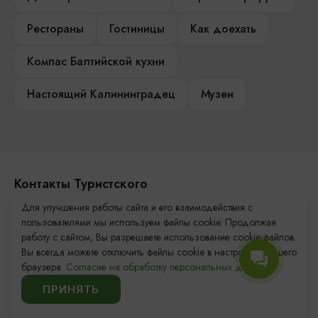
Рестораны
Гостиницы
Как доехать
Компас Балтийской кухни
Настоящий Калининградец
Музеи
Контакты Туристского
информационного центра
Для улучшения работы сайта и его взаимодействия с
пользователями мы используем файлы cookie. Продолжая
+7 (4012) 555-200
работу с сайтом, Вы разрешаете использование cookie-файлов.
Вы всегда можете отключить файлы cookie в настройках Вашего
8 (800) 200-55-39
браузера.
Согласие на обработку персональных данных.
info@visit-kaliningrad.ru
ПРИНЯТЬ