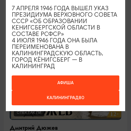
Ирландское шоу
7 АПРЕЛЯ 1946 ГОДА ВЫШЕЛ УКАЗ
ПРЕЗИДИУМА ВЕРХОВНОГО СОВЕТА
29.09.2026 19:00
СССР «ОБ ОБРАЗОВАНИИ
Калининград, Калининградский театр эстрады
КЕНИГСБЕРГСКОЙ ОБЛАСТИ В
СОСТАВЕ РСФСР»
4 ИЮЛЯ 1946 ГОДА ОНА БЫЛА
ПЕРЕИМЕНОВАНА В
ОТ 2000₽
КАЛИНИНГРАДСКУЮ ОБЛАСТЬ,
ГОРОД КЁНИГСБЕРГ — В
КАЛИНИНГРАД
АФИША
КАЛИНИНГРАД80
СПЕКТАКЛИ
Дмитрий Дюжев