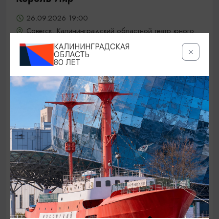
26.09.2026 19:00
Советск, Калининградский областной театр юного
зрителя «Молодежный»
КАЛИНИНГРАДСКАЯ
ОБЛАСТЬ
80 ЛЕТ
ОТ 800₽
КОНЦЕРТЫ
«От Вивальди до Пьяццоллы».