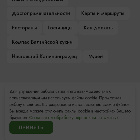
Достопримечательности
Карты и маршруты
Рестораны
Гостиницы
Как доехать
Компас Балтийской кухни
Настоящий Калининградец
Музеи
Для улучшения работы сайта и его взаимодействия с
Контакты Туристского
пользователями мы используем файлы cookie. Продолжая
информационного центра
работу с сайтом, Вы разрешаете использование cookie-файлов.
Вы всегда можете отключить файлы cookie в настройках Вашего
+7 (4012) 555-200
браузера.
Согласие на обработку персональных данных.
ПРИНЯТЬ
8 (800) 200-55-39