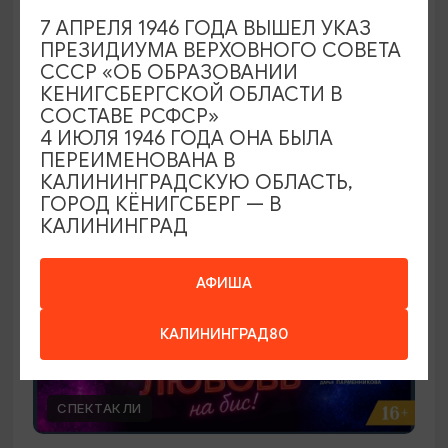
Скрипка, орган, рояль
7 АПРЕЛЯ 1946 ГОДА ВЫШЕЛ УКАЗ
ПРЕЗИДИУМА ВЕРХОВНОГО СОВЕТА
26.09.2026 18:00
СССР «ОБ ОБРАЗОВАНИИ
Калининград, Калининградская областная
КЕНИГСБЕРГСКОЙ ОБЛАСТИ В
филармония им. Е.Ф. Светланова
СОСТАВЕ РСФСР»
4 ИЮЛЯ 1946 ГОДА ОНА БЫЛА
ПЕРЕИМЕНОВАНА В
КАЛИНИНГРАДСКУЮ ОБЛАСТЬ,
ОТ 1800₽
ГОРОД КЁНИГСБЕРГ — В
КАЛИНИНГРАД
АФИША
КАЛИНИНГРАД80
СПЕКТАКЛИ