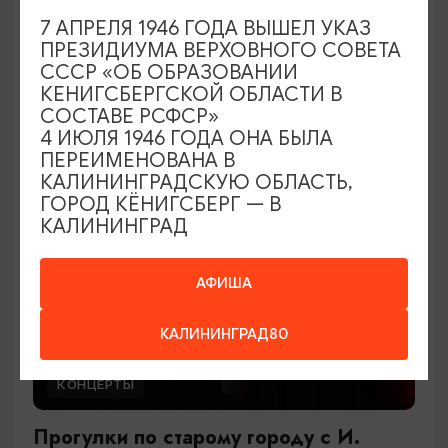
В джазе только девушки
7 АПРЕЛЯ 1946 ГОДА ВЫШЕЛ УКАЗ
ПРЕЗИДИУМА ВЕРХОВНОГО СОВЕТА
27.09.2026 17:00
СССР «ОБ ОБРАЗОВАНИИ
Светлогорск, Театр эстрады «Янтарь-холл»
КЕНИГСБЕРГСКОЙ ОБЛАСТИ В
СОСТАВЕ РСФСР»
4 ИЮЛЯ 1946 ГОДА ОНА БЫЛА
ПЕРЕИМЕНОВАНА В
ОТ 900₽
КАЛИНИНГРАДСКУЮ ОБЛАСТЬ,
ГОРОД КЁНИГСБЕРГ — В
КАЛИНИНГРАД
АФИША
КАЛИНИНГРАД80
КОНЦЕРТЫ
Прогулки по старому городу с И.