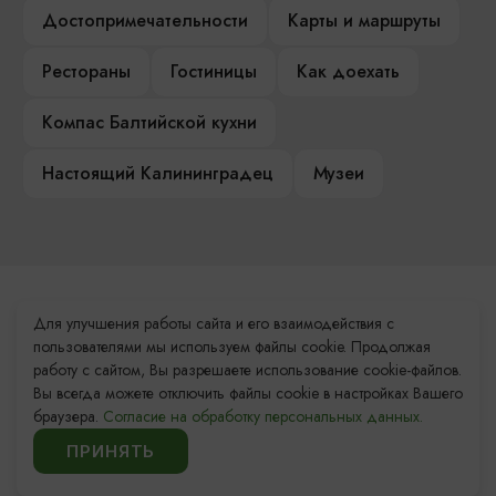
Достопримечательности
Карты и маршруты
Рестораны
Гостиницы
Как доехать
Компас Балтийской кухни
Настоящий Калининградец
Музеи
Контакты Туристского
Для улучшения работы сайта и его взаимодействия с
информационного центра
пользователями мы используем файлы cookie. Продолжая
работу с сайтом, Вы разрешаете использование cookie-файлов.
+7 (4012) 555-200
Вы всегда можете отключить файлы cookie в настройках Вашего
браузера.
Согласие на обработку персональных данных.
8 (800) 200-55-39
ПРИНЯТЬ
info@visit-kaliningrad.ru