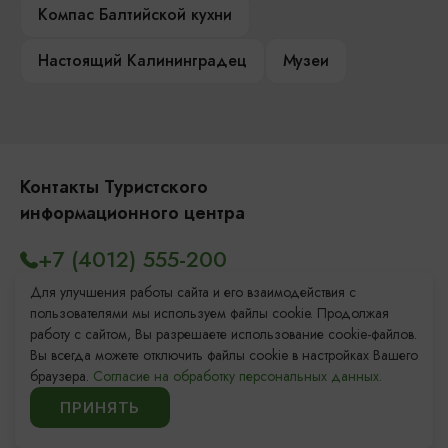
Компас Балтийской кухни
Настоящий Калининградец
Музеи
Контакты Туристского
информационного центра
+7 (4012) 555-200
8 (800) 200-55-39
Для улучшения работы сайта и его взаимодействия с
пользователями мы используем файлы cookie. Продолжая
info@visit-kaliningrad.ru
работу с сайтом, Вы разрешаете использование cookie-файлов.
Вы всегда можете отключить файлы cookie в настройках Вашего
браузера.
Согласие на обработку персональных данных.
Площадь Победы, 1
Откроется в 09:00
ПРИНЯТЬ
ул. Октябрьская, 2/3
Откроется в 09:00