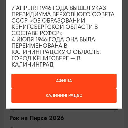
7 АПРЕЛЯ 1946 ГОДА ВЫШЕЛ УКАЗ
29.08.2026 12:00
ПРЕЗИДИУМА ВЕРХОВНОГО СОВЕТА
Калининград, Центральный парк культуры и отдыха
СССР «ОБ ОБРАЗОВАНИИ
КЕНИГСБЕРГСКОЙ ОБЛАСТИ В
СОСТАВЕ РСФСР»
4 ИЮЛЯ 1946 ГОДА ОНА БЫЛА
ОТ 2400₽
ПЕРЕИМЕНОВАНА В
КАЛИНИНГРАДСКУЮ ОБЛАСТЬ,
ГОРОД КЁНИГСБЕРГ — В
КАЛИНИНГРАД
АФИША
КАЛИНИНГРАД80
КОНЦЕРТЫ
Рок на Пирсе 2026