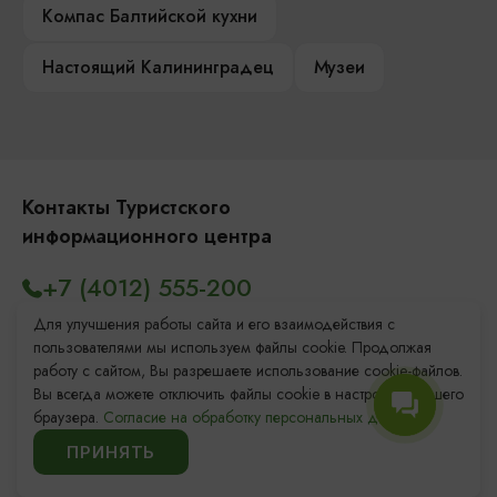
Компас Балтийской кухни
Настоящий Калининградец
Музеи
Контакты Туристского
информационного центра
+7 (4012) 555-200
8 (800) 200-55-39
Для улучшения работы сайта и его взаимодействия с
пользователями мы используем файлы cookie. Продолжая
info@visit-kaliningrad.ru
работу с сайтом, Вы разрешаете использование cookie-файлов.
Вы всегда можете отключить файлы cookie в настройках Вашего
браузера.
Согласие на обработку персональных данных.
Площадь Победы, 1
Откроется в 09:00
ПРИНЯТЬ
ул. Октябрьская, 2/3
Откроется в 09:00