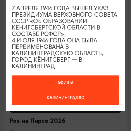
7 АПРЕЛЯ 1946 ГОДА ВЫШЕЛ УКАЗ
29.08.2026 12:00
ПРЕЗИДИУМА ВЕРХОВНОГО СОВЕТА
Калининград, Центральный парк культуры и отдыха
СССР «ОБ ОБРАЗОВАНИИ
КЕНИГСБЕРГСКОЙ ОБЛАСТИ В
СОСТАВЕ РСФСР»
4 ИЮЛЯ 1946 ГОДА ОНА БЫЛА
ОТ 2400₽
ПЕРЕИМЕНОВАНА В
КАЛИНИНГРАДСКУЮ ОБЛАСТЬ,
ГОРОД КЁНИГСБЕРГ — В
КАЛИНИНГРАД
АФИША
КАЛИНИНГРАД80
КОНЦЕРТЫ
Рок на Пирсе 2026