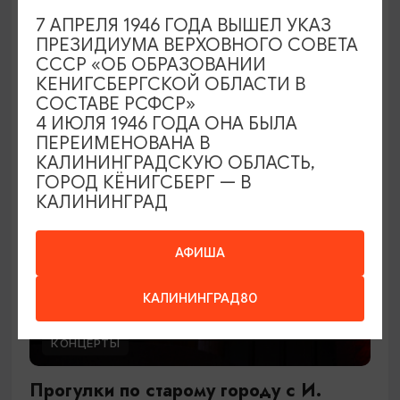
В джазе только девушки
7 АПРЕЛЯ 1946 ГОДА ВЫШЕЛ УКАЗ
ПРЕЗИДИУМА ВЕРХОВНОГО СОВЕТА
27.09.2026 17:00
СССР «ОБ ОБРАЗОВАНИИ
Светлогорск, Театр эстрады «Янтарь-холл»
КЕНИГСБЕРГСКОЙ ОБЛАСТИ В
СОСТАВЕ РСФСР»
4 ИЮЛЯ 1946 ГОДА ОНА БЫЛА
ПЕРЕИМЕНОВАНА В
ОТ 900₽
КАЛИНИНГРАДСКУЮ ОБЛАСТЬ,
ГОРОД КЁНИГСБЕРГ — В
КАЛИНИНГРАД
АФИША
КАЛИНИНГРАД80
КОНЦЕРТЫ
Прогулки по старому городу с И.