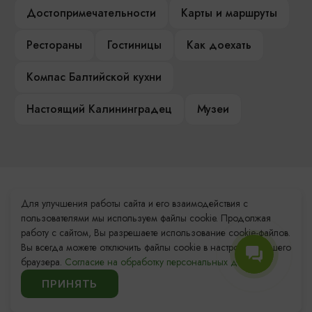
Достопримечательности
Карты и маршруты
Рестораны
Гостиницы
Как доехать
Компас Балтийской кухни
Настоящий Калининградец
Музеи
Контакты Туристского
Для улучшения работы сайта и его взаимодействия с
информационного центра
пользователями мы используем файлы cookie. Продолжая
работу с сайтом, Вы разрешаете использование cookie-файлов.
+7 (4012) 555-200
Вы всегда можете отключить файлы cookie в настройках Вашего
браузера.
Согласие на обработку персональных данных.
8 (800) 200-55-39
ПРИНЯТЬ
info@visit-kaliningrad.ru