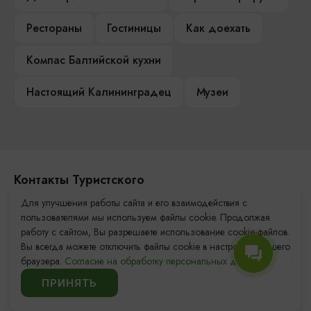
Рестораны
Гостиницы
Как доехать
Компас Балтийской кухни
Настоящий Калининградец
Музеи
Контакты Туристского
информационного центра
Для улучшения работы сайта и его взаимодействия с
пользователями мы используем файлы cookie. Продолжая
+7 (4012) 555-200
работу с сайтом, Вы разрешаете использование cookie-файлов.
Вы всегда можете отключить файлы cookie в настройках Вашего
8 (800) 200-55-39
браузера.
Согласие на обработку персональных данных.
info@visit-kaliningrad.ru
ПРИНЯТЬ