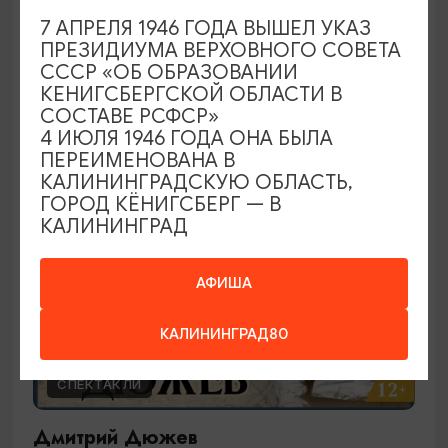
Ирландское шоу
7 АПРЕЛЯ 1946 ГОДА ВЫШЕЛ УКАЗ
ПРЕЗИДИУМА ВЕРХОВНОГО СОВЕТА
29.09.2026 19:00
СССР «ОБ ОБРАЗОВАНИИ
Калининград, Калининградский театр эстрады
КЕНИГСБЕРГСКОЙ ОБЛАСТИ В
СОСТАВЕ РСФСР»
4 ИЮЛЯ 1946 ГОДА ОНА БЫЛА
ПЕРЕИМЕНОВАНА В
ОТ 2000₽
КАЛИНИНГРАДСКУЮ ОБЛАСТЬ,
ГОРОД КЁНИГСБЕРГ — В
КАЛИНИНГРАД
АФИША
КАЛИНИНГРАД80
СПЕКТАКЛИ
Дмитрий Дюжев