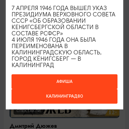
Ирландское шоу
7 АПРЕЛЯ 1946 ГОДА ВЫШЕЛ УКАЗ
ПРЕЗИДИУМА ВЕРХОВНОГО СОВЕТА
29.09.2026 19:00
СССР «ОБ ОБРАЗОВАНИИ
Калининград, Калининградский театр эстрады
КЕНИГСБЕРГСКОЙ ОБЛАСТИ В
СОСТАВЕ РСФСР»
4 ИЮЛЯ 1946 ГОДА ОНА БЫЛА
ПЕРЕИМЕНОВАНА В
ОТ 2000₽
КАЛИНИНГРАДСКУЮ ОБЛАСТЬ,
ГОРОД КЁНИГСБЕРГ — В
КАЛИНИНГРАД
АФИША
КАЛИНИНГРАД80
СПЕКТАКЛИ
Дмитрий Дюжев