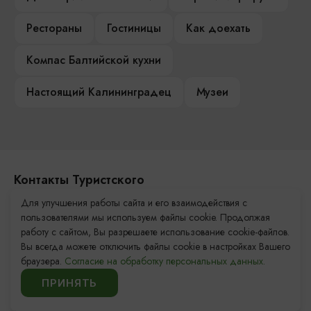
Рестораны
Гостиницы
Как доехать
Компас Балтийской кухни
Настоящий Калининградец
Музеи
Контакты Туристского
информационного центра
Для улучшения работы сайта и его взаимодействия с
пользователями мы используем файлы cookie. Продолжая
+7 (4012) 555-200
работу с сайтом, Вы разрешаете использование cookie-файлов.
Вы всегда можете отключить файлы cookie в настройках Вашего
8 (800) 200-55-39
браузера.
Согласие на обработку персональных данных.
info@visit-kaliningrad.ru
ПРИНЯТЬ