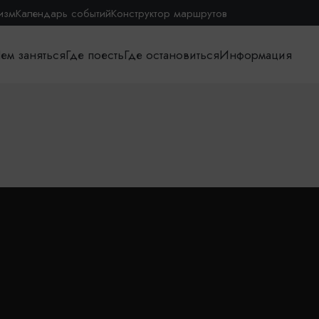
изм
Календарь событий
Конструктор маршрутов
ем заняться
Где поесть
Где остановиться
Информация