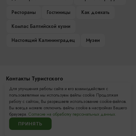
Рестораны
Гостиницы
Как доехать
Компас Балтийской кухни
Настоящий Калининградец
Музеи
Контакты Туристского
информационного центра
Для улучшения работы сайта и его взаимодействия с
пользователями мы используем файлы cookie. Продолжая
+7 (4012) 555-200
работу с сайтом, Вы разрешаете использование cookie-файлов.
Вы всегда можете отключить файлы cookie в настройках Вашего
8 (800) 200-55-39
браузера.
Согласие на обработку персональных данных.
info@visit-kaliningrad.ru
ПРИНЯТЬ