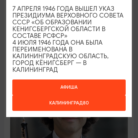
7 АПРЕЛЯ 1946 ГОДА ВЫШЕЛ УКАЗ
ПРЕЗИДИУМА ВЕРХОВНОГО СОВЕТА
ВЫСТАВКИ
СССР «ОБ ОБРАЗОВАНИИ
КЕНИГСБЕРГСКОЙ ОБЛАСТИ В
Солнечное притяжение
СОСТАВЕ РСФСР»
4 ИЮЛЯ 1946 ГОДА ОНА БЫЛА
21.08.2026 - 20.09.2026
ПЕРЕИМЕНОВАНА В
Калининград, Музей янтаря
КАЛИНИНГРАДСКУЮ ОБЛАСТЬ,
ГОРОД КЁНИГСБЕРГ — В
КАЛИНИНГРАД
ОТ 1000₽
АФИША
КАЛИНИНГРАД80