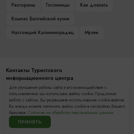
Рестораны
Гостиницы
Как доехать
Компас Балтийской кухни
Настоящий Калининградец
Музеи
Контакты Туристского
информационного центра
Для улучшения работы сайта и его взаимодействия с
+7 (4012) 555-200
пользователями мы используем файлы cookie. Продолжая
работу с сайтом, Вы разрешаете использование cookie-файлов.
8 (800) 200-55-39
Вы всегда можете отключить файлы cookie в настройках Вашего
info@visit-kaliningrad.ru
браузера.
Согласие на обработку персональных данных.
ПРИНЯТЬ
Площадь Победы, 1
Закрыто