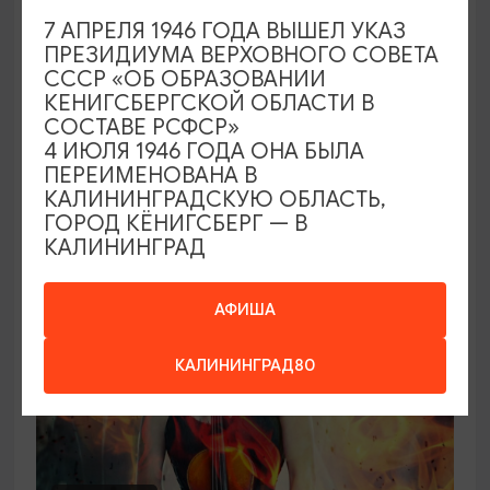
7 АПРЕЛЯ 1946 ГОДА ВЫШЕЛ УКАЗ
Концерт органной музыки: от Баха до
ПРЕЗИДИУМА ВЕРХОВНОГО СОВЕТА
Queen («Квин»)
СССР «ОБ ОБРАЗОВАНИИ
КЕНИГСБЕРГСКОЙ ОБЛАСТИ В
21.08.2026 - 26.08.2026, 19:00
СОСТАВЕ РСФСР»
Калининград, Калининградская областная
4 ИЮЛЯ 1946 ГОДА ОНА БЫЛА
филармония им. Е.Ф. Светланова
ПЕРЕИМЕНОВАНА В
КАЛИНИНГРАДСКУЮ ОБЛАСТЬ,
ГОРОД КЁНИГСБЕРГ — В
КАЛИНИНГРАД
ОТ 2500₽
АФИША
КАЛИНИНГРАД80