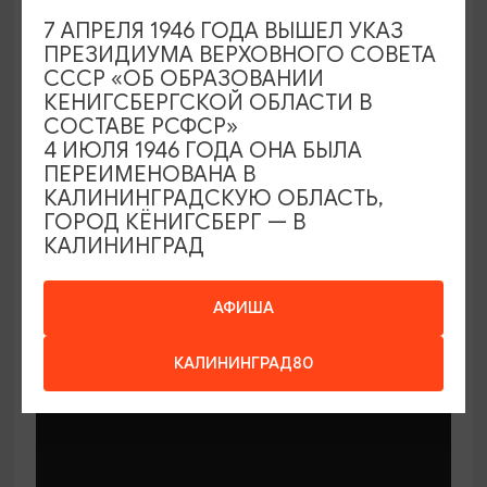
7 АПРЕЛЯ 1946 ГОДА ВЫШЕЛ УКАЗ
ПРЕЗИДИУМА ВЕРХОВНОГО СОВЕТА
СССР «ОБ ОБРАЗОВАНИИ
КЕНИГСБЕРГСКОЙ ОБЛАСТИ В
СОСТАВЕ РСФСР»
МАСТЕР-КЛАССЫ
4 ИЮЛЯ 1946 ГОДА ОНА БЫЛА
ПЕРЕИМЕНОВАНА В
КАЛИНИНГРАДСКУЮ ОБЛАСТЬ,
Мастер-классы по керамике Елены
ГОРОД КЁНИГСБЕРГ — В
Бодяковой
КАЛИНИНГРАД
03.02.2026 - 29.12.2026, вторник в 16:00
Калининград, ул. Баранова, 45
АФИША
КАЛИНИНГРАД80
ОТ 200₽