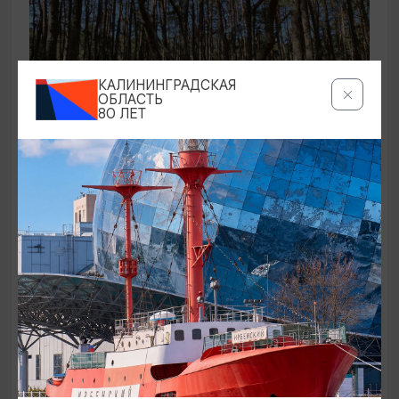
КАЛИНИНГРАДСКАЯ
ОБЛАСТЬ
80 ЛЕТ
ЭКСКУРСИИ УЧРЕЖДЕНИЙ КУЛЬТУРЫ
Аудиоспектакль «Истории Куршской
косы»
01.02.2026 - 31.12.2026, 13:00
Куршская коса
ОТ 2500₽