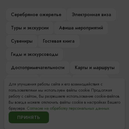
Серебряное ожерелье
Электронная виза
Туры и экскурсии
Афиша мероприятий
Сувениры
Гостевая книга
Гиды и экскурсоводы
Достопримечательности
Карты и маршруты
Рестораны
Гостиницы
Как доехать
Для улучшения работы сайта и его взаимодействия с
пользователями мы используем файлы cookie. Продолжая
Компас Балтийской кухни
работу с сайтом, Вы разрешаете использование cookie-файлов.
Вы всегда можете отключить файлы cookie в настройках Вашего
Настоящий Калининградец
Музеи
браузера.
Согласие на обработку персональных данных.
ПРИНЯТЬ