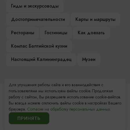
Гиды и экскурсоводы
Достопримечательности
Карты и маршруты
Рестораны
Гостиницы
Как доехать
Компас Балтийской кухни
Настоящий Калининградец
Музеи
Для улучшения работы сайта и его взаимодействия с
пользователями мы используем файлы cookie. Продолжая
Контакты Туристского
работу с сайтом, Вы разрешаете использование cookie-файлов.
информационного центра
Вы всегда можете отключить файлы cookie в настройках Вашего
браузера.
Согласие на обработку персональных данных.
+7 (4012) 555-200
ПРИНЯТЬ
8 (800) 200-55-39