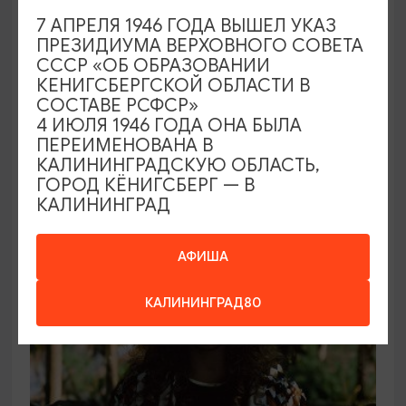
7 АПРЕЛЯ 1946 ГОДА ВЫШЕЛ УКАЗ
СПЕКТАКЛИ
ПРЕЗИДИУМА ВЕРХОВНОГО СОВЕТА
СССР «ОБ ОБРАЗОВАНИИ
Вишнёвый сад
КЕНИГСБЕРГСКОЙ ОБЛАСТИ В
СОСТАВЕ РСФСР»
18.09.2026 19:00
4 ИЮЛЯ 1946 ГОДА ОНА БЫЛА
Калининград, Калининградский областной
ПЕРЕИМЕНОВАНА В
драматический театр
КАЛИНИНГРАДСКУЮ ОБЛАСТЬ,
ГОРОД КЁНИГСБЕРГ — В
КАЛИНИНГРАД
ОТ 1750₽
АФИША
КАЛИНИНГРАД80