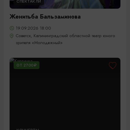
СПЕКТАКЛИ
Женитьба Бальзаминова
19.09.2026 18:00
Советск, Калининградский областной театр юного
зрителя «Молодежный»
ОТ 2700₽