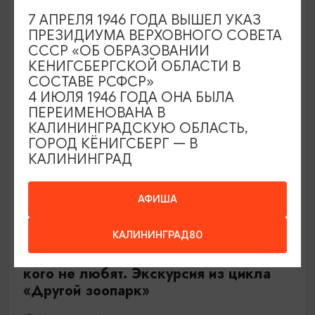
Калининград, Роял парк в «Резиденции Королей»
7 АПРЕЛЯ 1946 ГОДА ВЫШЕЛ УКАЗ
ПРЕЗИДИУМА ВЕРХОВНОГО СОВЕТА
СССР «ОБ ОБРАЗОВАНИИ
ОТ 500₽
КЕНИГСБЕРГСКОЙ ОБЛАСТИ В
СОСТАВЕ РСФСР»
4 ИЮЛЯ 1946 ГОДА ОНА БЫЛА
ПЕРЕИМЕНОВАНА В
КАЛИНИНГРАДСКУЮ ОБЛАСТЬ,
ГОРОД КЁНИГСБЕРГ — В
КАЛИНИНГРАД
АФИША
ЭКСКУРСИИ УЧРЕЖДЕНИЙ КУЛЬТУРЫ
КАЛИНИНГРАД80
Тайны панциря и чешуи или о тех,
кого не любят. Экскурсия из цикла
«Другой зоопарк»