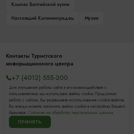
Компас Балтийской кухни
Настоящий Калининградец
Музеи
Контакты Туристского
информационного центра
+7 (4012) 555-200
8 (800) 200-55-39
Для улучшения работы сайта и его взаимодействия с
пользователями мы используем файлы cookie. Продолжая
info@visit-kaliningrad.ru
работу с сайтом, Вы разрешаете использование cookie-файлов.
Вы всегда можете отключить файлы cookie в настройках Вашего
браузера.
Согласие на обработку персональных данных.
Площадь Победы, 1
Закрыто
ПРИНЯТЬ
ул. Октябрьская, 2/3
Открыто