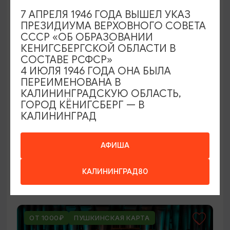
ОТ 250₽
7 АПРЕЛЯ 1946 ГОДА ВЫШЕЛ УКАЗ
ПРЕЗИДИУМА ВЕРХОВНОГО СОВЕТА
СССР «ОБ ОБРАЗОВАНИИ
КЕНИГСБЕРГСКОЙ ОБЛАСТИ В
СОСТАВЕ РСФСР»
4 ИЮЛЯ 1946 ГОДА ОНА БЫЛА
ПЕРЕИМЕНОВАНА В
КАЛИНИНГРАДСКУЮ ОБЛАСТЬ,
ГОРОД КЁНИГСБЕРГ — В
КАЛИНИНГРАД
ВЫСТАВКИ
Оставленный багаж
АФИША
02.08.2026 - 22.08.2026
КАЛИНИНГРАД80
Светлогорск, Арт-пространство «Янтарь-холл»
ОТ 1000₽
ПУШКИНСКАЯ КАРТА