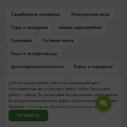
Серебряное ожерелье
Электронная виза
Туры и экскурсии
Афиша мероприятий
Сувениры
Гостевая книга
Гиды и экскурсоводы
Достопримечательности
Карты и маршруты
Рестораны
Гостиницы
Как доехать
Для улучшения работы сайта и его взаимодействия с
пользователями мы используем файлы cookie. Продолжая
Компас Балтийской кухни
работу с сайтом, Вы разрешаете использование cookie-файлов.
Вы всегда можете отключить файлы cookie в настройках Вашего
Настоящий Калининградец
Музеи
браузера.
Согласие на обработку персональных данных.
ПРИНЯТЬ