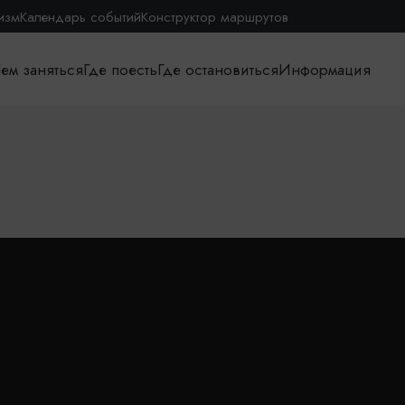
изм
Календарь событий
Конструктор маршрутов
ем заняться
Где поесть
Где остановиться
Информация