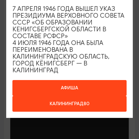
7 АПРЕЛЯ 1946 ГОДА ВЫШЕЛ УКАЗ
ПРЕЗИДИУМА ВЕРХОВНОГО СОВЕТА
СССР «ОБ ОБРАЗОВАНИИ
КЕНИГСБЕРГСКОЙ ОБЛАСТИ В
СОСТАВЕ РСФСР»
МАСТЕР-КЛАССЫ
4 ИЮЛЯ 1946 ГОДА ОНА БЫЛА
ПЕРЕИМЕНОВАНА В
КАЛИНИНГРАДСКУЮ ОБЛАСТЬ,
Мастер-классы по керамике Елены
ГОРОД КЁНИГСБЕРГ — В
Бодяковой
КАЛИНИНГРАД
03.02.2026 - 29.12.2026, вторник в 16:00
Калининград, ул. Баранова, 45
АФИША
КАЛИНИНГРАД80
ОТ 200₽