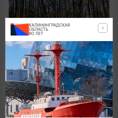
КАЛИНИНГРАДСКАЯ
ОБЛАСТЬ
80 ЛЕТ
ЭКСКУРСИИ УЧРЕЖДЕНИЙ КУЛЬТУРЫ
Аудиоспектакль «Истории Куршской
косы»
01.02.2026 - 31.12.2026, 13:00
Куршская коса
ОТ 2500₽