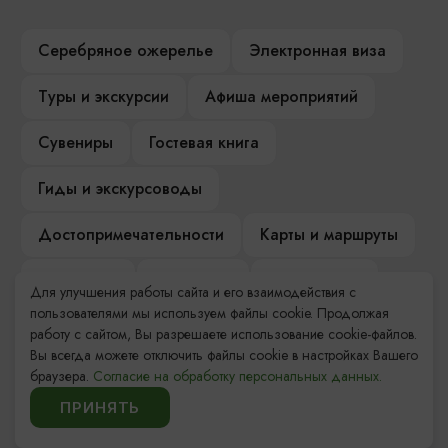
Серебряное ожерелье
Электронная виза
Туры и экскурсии
Афиша мероприятий
Сувениры
Гостевая книга
Гиды и экскурсоводы
Достопримечательности
Карты и маршруты
Рестораны
Гостиницы
Как доехать
Для улучшения работы сайта и его взаимодействия с
пользователями мы используем файлы cookie. Продолжая
Компас Балтийской кухни
работу с сайтом, Вы разрешаете использование cookie-файлов.
Вы всегда можете отключить файлы cookie в настройках Вашего
Настоящий Калининградец
Музеи
браузера.
Согласие на обработку персональных данных.
ПРИНЯТЬ