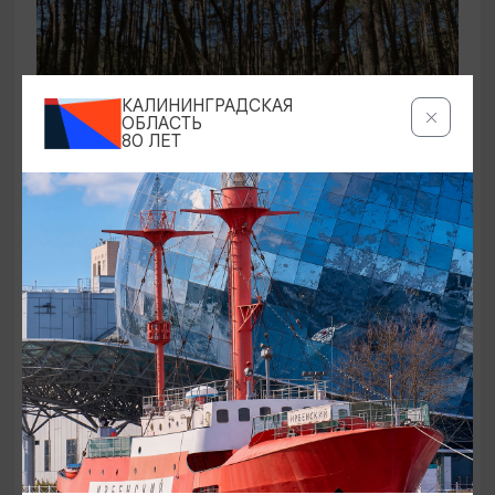
КАЛИНИНГРАДСКАЯ
ОБЛАСТЬ
80 ЛЕТ
ЭКСКУРСИИ УЧРЕЖДЕНИЙ КУЛЬТУРЫ
Аудиоспектакль «Истории Куршской
косы»
01.02.2026 - 31.12.2026, 13:00
Куршская коса
ОТ 2500₽