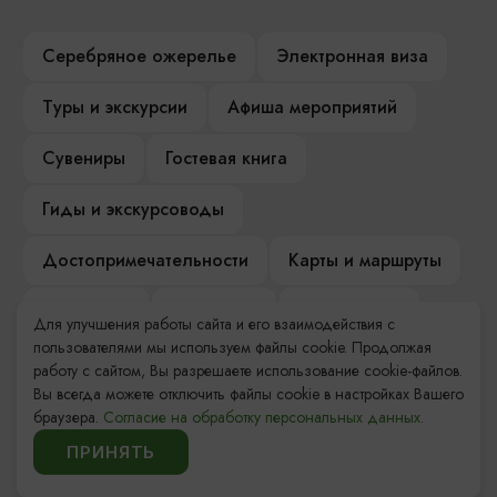
Серебряное ожерелье
Электронная виза
Туры и экскурсии
Афиша мероприятий
Сувениры
Гостевая книга
Гиды и экскурсоводы
Достопримечательности
Карты и маршруты
Рестораны
Гостиницы
Как доехать
Для улучшения работы сайта и его взаимодействия с
пользователями мы используем файлы cookie. Продолжая
Компас Балтийской кухни
работу с сайтом, Вы разрешаете использование cookie-файлов.
Вы всегда можете отключить файлы cookie в настройках Вашего
Настоящий Калининградец
Музеи
браузера.
Согласие на обработку персональных данных.
ПРИНЯТЬ