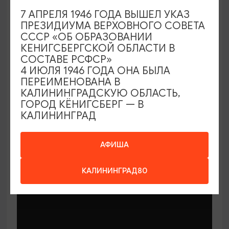
7 АПРЕЛЯ 1946 ГОДА ВЫШЕЛ УКАЗ
ПРЕЗИДИУМА ВЕРХОВНОГО СОВЕТА
СССР «ОБ ОБРАЗОВАНИИ
КЕНИГСБЕРГСКОЙ ОБЛАСТИ В
СОСТАВЕ РСФСР»
МАСТЕР-КЛАССЫ
4 ИЮЛЯ 1946 ГОДА ОНА БЫЛА
ПЕРЕИМЕНОВАНА В
КАЛИНИНГРАДСКУЮ ОБЛАСТЬ,
Мастер-классы по керамике Елены
ГОРОД КЁНИГСБЕРГ — В
Бодяковой
КАЛИНИНГРАД
03.02.2026 - 29.12.2026, вторник в 16:00
Калининград, ул. Баранова, 45
АФИША
КАЛИНИНГРАД80
ОТ 200₽