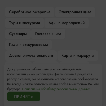
Серебряное ожерелье
Электронная виза
Туры и экскурсии
Афиша мероприятий
Сувениры
Гостевая книга
Гиды и экскурсоводы
Достопримечательности
Карты и маршруты
Рестораны
Гостиницы
Как доехать
Для улучшения работы сайта и его взаимодействия с
пользователями мы используем файлы cookie. Продолжая
Компас Балтийской кухни
работу с сайтом, Вы разрешаете использование cookie-файлов.
Вы всегда можете отключить файлы cookie в настройках Вашего
Настоящий Калининградец
Музеи
браузера.
Согласие на обработку персональных данных.
ПРИНЯТЬ