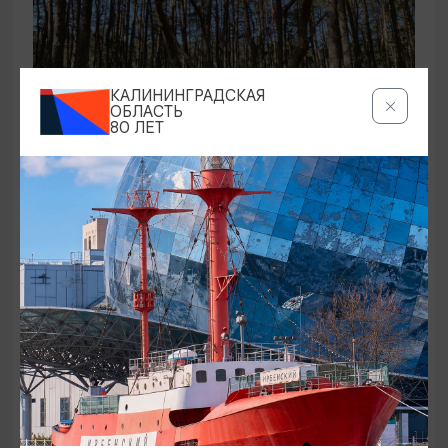
КАЛИНИНГРАДСКАЯ
ОБЛАСТЬ
80 ЛЕТ
ЭКСКУРСИИ УЧРЕЖДЕНИЙ КУЛЬТУРЫ
Аудиоспектакль «Истории Куршской
косы»
01.02.2026 - 31.12.2026, 13:00
Куршская коса
ОТ 2500₽