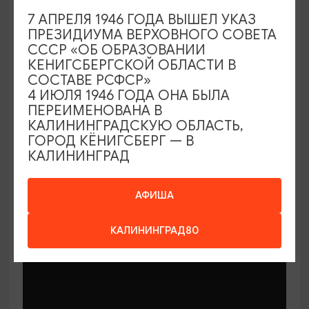
7 АПРЕЛЯ 1946 ГОДА ВЫШЕЛ УКАЗ
ПРЕЗИДИУМА ВЕРХОВНОГО СОВЕТА
СССР «ОБ ОБРАЗОВАНИИ
КЕНИГСБЕРГСКОЙ ОБЛАСТИ В
СОСТАВЕ РСФСР»
МАСТЕР-КЛАССЫ
4 ИЮЛЯ 1946 ГОДА ОНА БЫЛА
ПЕРЕИМЕНОВАНА В
КАЛИНИНГРАДСКУЮ ОБЛАСТЬ,
Мастер-классы по керамике Елены
ГОРОД КЁНИГСБЕРГ — В
Бодяковой
КАЛИНИНГРАД
03.02.2026 - 29.12.2026, вторник в 16:00
Калининград, ул. Баранова, 45
АФИША
КАЛИНИНГРАД80
ОТ 200₽