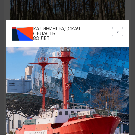
КАЛИНИНГРАДСКАЯ
ОБЛАСТЬ
80 ЛЕТ
ЭКСКУРСИИ УЧРЕЖДЕНИЙ КУЛЬТУРЫ
Аудиоспектакль «Истории Куршской
косы»
01.02.2026 - 31.12.2026, 13:00
Куршская коса
ОТ 2500₽