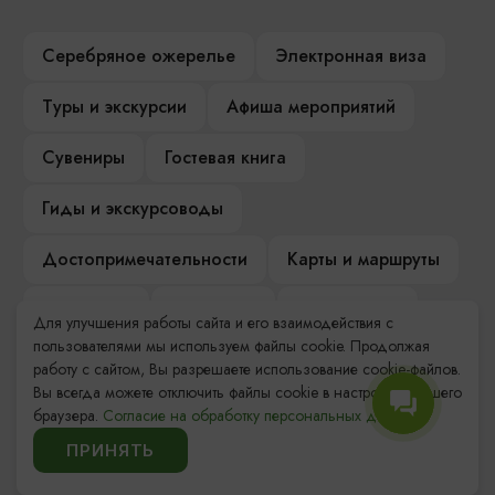
Серебряное ожерелье
Электронная виза
Туры и экскурсии
Афиша мероприятий
Сувениры
Гостевая книга
Гиды и экскурсоводы
Достопримечательности
Карты и маршруты
Рестораны
Гостиницы
Как доехать
Для улучшения работы сайта и его взаимодействия с
пользователями мы используем файлы cookie. Продолжая
Компас Балтийской кухни
работу с сайтом, Вы разрешаете использование cookie-файлов.
Вы всегда можете отключить файлы cookie в настройках Вашего
Настоящий Калининградец
Музеи
браузера.
Согласие на обработку персональных данных.
ПРИНЯТЬ