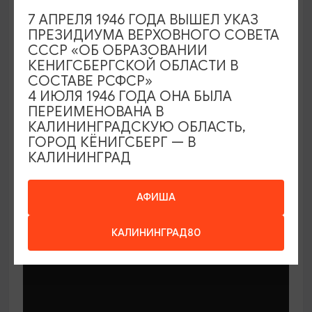
7 АПРЕЛЯ 1946 ГОДА ВЫШЕЛ УКАЗ
ПРЕЗИДИУМА ВЕРХОВНОГО СОВЕТА
СССР «ОБ ОБРАЗОВАНИИ
КЕНИГСБЕРГСКОЙ ОБЛАСТИ В
СОСТАВЕ РСФСР»
МАСТЕР-КЛАССЫ
4 ИЮЛЯ 1946 ГОДА ОНА БЫЛА
ПЕРЕИМЕНОВАНА В
КАЛИНИНГРАДСКУЮ ОБЛАСТЬ,
Мастер-классы по керамике Елены
ГОРОД КЁНИГСБЕРГ — В
Бодяковой
КАЛИНИНГРАД
03.02.2026 - 29.12.2026, вторник в 16:00
Калининград, ул. Баранова, 45
АФИША
КАЛИНИНГРАД80
ОТ 200₽