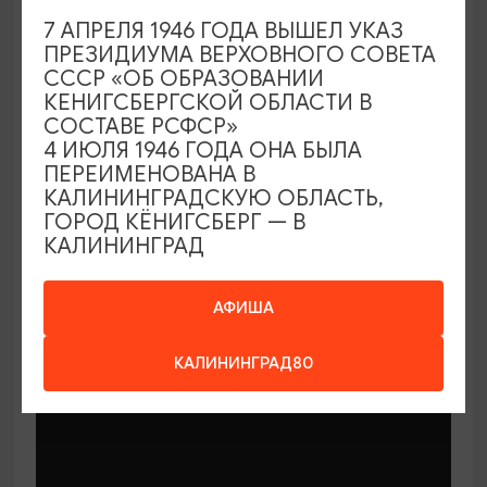
7 АПРЕЛЯ 1946 ГОДА ВЫШЕЛ УКАЗ
ПРЕЗИДИУМА ВЕРХОВНОГО СОВЕТА
СССР «ОБ ОБРАЗОВАНИИ
КЕНИГСБЕРГСКОЙ ОБЛАСТИ В
СОСТАВЕ РСФСР»
МАСТЕР-КЛАССЫ
4 ИЮЛЯ 1946 ГОДА ОНА БЫЛА
ПЕРЕИМЕНОВАНА В
КАЛИНИНГРАДСКУЮ ОБЛАСТЬ,
Мастер-классы по керамике Елены
ГОРОД КЁНИГСБЕРГ — В
Бодяковой
КАЛИНИНГРАД
03.02.2026 - 29.12.2026, вторник в 16:00
Калининград, ул. Баранова, 45
АФИША
КАЛИНИНГРАД80
ОТ 200₽