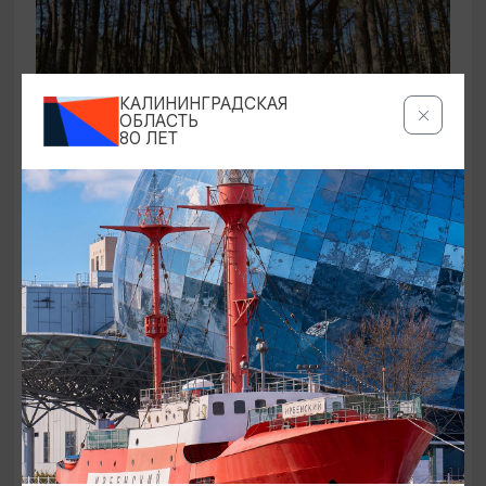
КАЛИНИНГРАДСКАЯ
ОБЛАСТЬ
80 ЛЕТ
ЭКСКУРСИИ УЧРЕЖДЕНИЙ КУЛЬТУРЫ
Аудиоспектакль «Истории Куршской
косы»
01.02.2026 - 31.12.2026, 13:00
Куршская коса
ОТ 2500₽