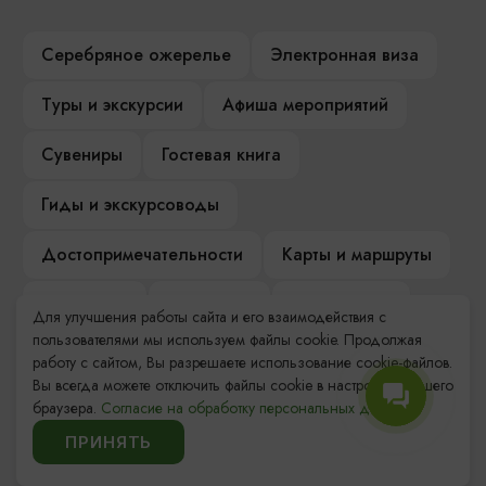
Серебряное ожерелье
Электронная виза
Туры и экскурсии
Афиша мероприятий
Сувениры
Гостевая книга
Гиды и экскурсоводы
Достопримечательности
Карты и маршруты
Рестораны
Гостиницы
Как доехать
Для улучшения работы сайта и его взаимодействия с
пользователями мы используем файлы cookie. Продолжая
Компас Балтийской кухни
работу с сайтом, Вы разрешаете использование cookie-файлов.
Вы всегда можете отключить файлы cookie в настройках Вашего
Настоящий Калининградец
Музеи
браузера.
Согласие на обработку персональных данных.
ПРИНЯТЬ