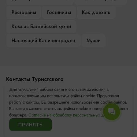
Рестораны
Гостиницы
Как доехать
Компас Балтийской кухни
Настоящий Калининградец
Музеи
Контакты Туристского
информационного центра
Для улучшения работы сайта и его взаимодействия с
пользователями мы используем файлы cookie. Продолжая
+7 (4012) 555-200
работу с сайтом, Вы разрешаете использование cookie-файлов.
Вы всегда можете отключить файлы cookie в настройках Вашего
8 (800) 200-55-39
браузера.
Согласие на обработку персональных данных.
info@visit-kaliningrad.ru
ПРИНЯТЬ