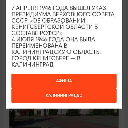
7 АПРЕЛЯ 1946 ГОДА ВЫШЕЛ УКАЗ
Семейный клуб выходного дня в
ПРЕЗИДИУМА ВЕРХОВНОГО СОВЕТА
Морском выставочном центре
СССР «ОБ ОБРАЗОВАНИИ
КЕНИГСБЕРГСКОЙ ОБЛАСТИ В
19.07.2026 - 30.08.2026, СБ 12:00, 13:00
СОСТАВЕ РСФСР»
Светлогорск, Морской выставочный центр г.
4 ИЮЛЯ 1946 ГОДА ОНА БЫЛА
Светлогорск
ПЕРЕИМЕНОВАНА В
КАЛИНИНГРАДСКУЮ ОБЛАСТЬ,
ГОРОД КЁНИГСБЕРГ — В
КАЛИНИНГРАД
АФИША
КАЛИНИНГРАД80