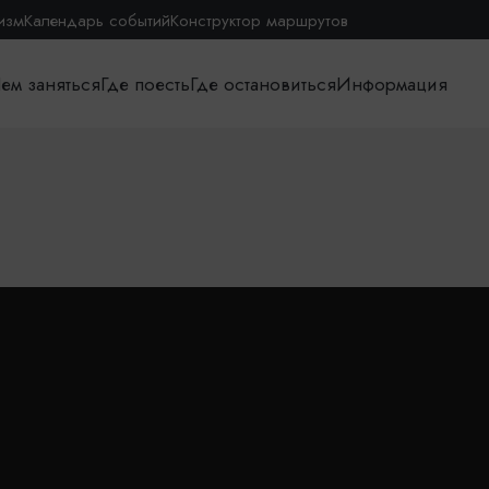
изм
Календарь событий
Конструктор маршрутов
ем заняться
Где поесть
Где остановиться
Информация