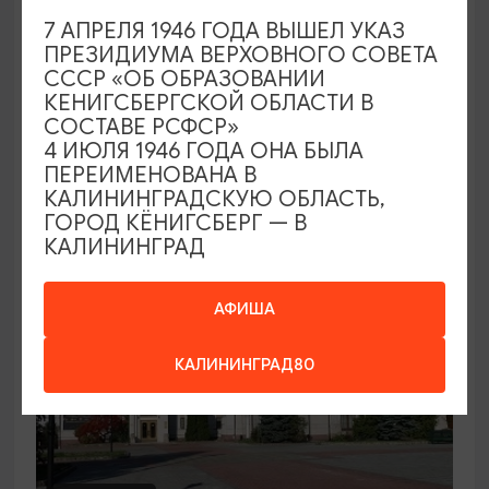
7 АПРЕЛЯ 1946 ГОДА ВЫШЕЛ УКАЗ
Семейный клуб выходного дня в
ПРЕЗИДИУМА ВЕРХОВНОГО СОВЕТА
Морском выставочном центре
СССР «ОБ ОБРАЗОВАНИИ
КЕНИГСБЕРГСКОЙ ОБЛАСТИ В
19.07.2026 - 30.08.2026, СБ 12:00, 13:00
СОСТАВЕ РСФСР»
Светлогорск, Морской выставочный центр г.
4 ИЮЛЯ 1946 ГОДА ОНА БЫЛА
Светлогорск
ПЕРЕИМЕНОВАНА В
КАЛИНИНГРАДСКУЮ ОБЛАСТЬ,
ГОРОД КЁНИГСБЕРГ — В
КАЛИНИНГРАД
АФИША
КАЛИНИНГРАД80