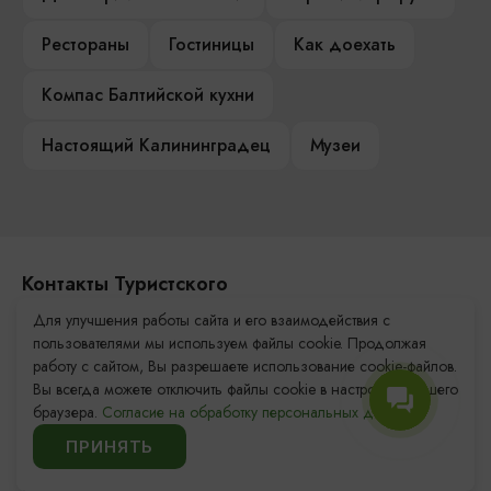
Рестораны
Гостиницы
Как доехать
Компас Балтийской кухни
Настоящий Калининградец
Музеи
Контакты Туристского
информационного центра
Для улучшения работы сайта и его взаимодействия с
пользователями мы используем файлы cookie. Продолжая
+7 (4012) 555-200
работу с сайтом, Вы разрешаете использование cookie-файлов.
Вы всегда можете отключить файлы cookie в настройках Вашего
8 (800) 200-55-39
браузера.
Согласие на обработку персональных данных.
info@visit-kaliningrad.ru
ПРИНЯТЬ