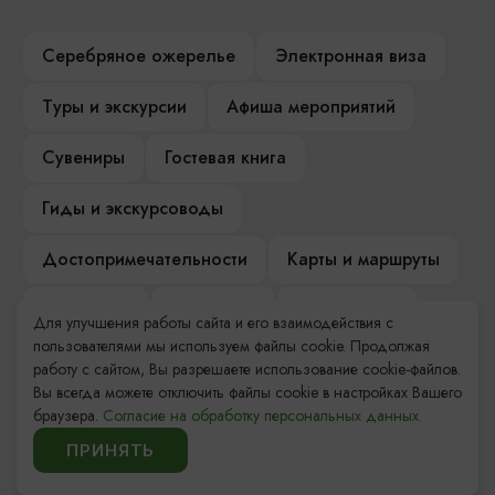
Серебряное ожерелье
Электронная виза
Туры и экскурсии
Афиша мероприятий
Сувениры
Гостевая книга
Гиды и экскурсоводы
Достопримечательности
Карты и маршруты
Рестораны
Гостиницы
Как доехать
Для улучшения работы сайта и его взаимодействия с
пользователями мы используем файлы cookie. Продолжая
Компас Балтийской кухни
работу с сайтом, Вы разрешаете использование cookie-файлов.
Вы всегда можете отключить файлы cookie в настройках Вашего
Настоящий Калининградец
Музеи
браузера.
Согласие на обработку персональных данных.
ПРИНЯТЬ