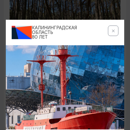
КАЛИНИНГРАДСКАЯ
ОБЛАСТЬ
80 ЛЕТ
ЭКСКУРСИИ УЧРЕЖДЕНИЙ КУЛЬТУРЫ
Аудиоспектакль «Истории Куршской
косы»
01.02.2026 - 31.12.2026, 13:00
Куршская коса
ОТ 2500₽