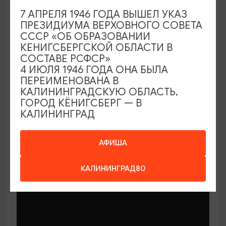
7 АПРЕЛЯ 1946 ГОДА ВЫШЕЛ УКАЗ
ПРЕЗИДИУМА ВЕРХОВНОГО СОВЕТА
СССР «ОБ ОБРАЗОВАНИИ
КЕНИГСБЕРГСКОЙ ОБЛАСТИ В
СОСТАВЕ РСФСР»
МАСТЕР-КЛАССЫ
4 ИЮЛЯ 1946 ГОДА ОНА БЫЛА
ПЕРЕИМЕНОВАНА В
КАЛИНИНГРАДСКУЮ ОБЛАСТЬ,
Мастер-классы по керамике Елены
ГОРОД КЁНИГСБЕРГ — В
Бодяковой
КАЛИНИНГРАД
03.02.2026 - 29.12.2026, вторник в 16:00
Калининград, ул. Баранова, 45
АФИША
КАЛИНИНГРАД80
ОТ 200₽