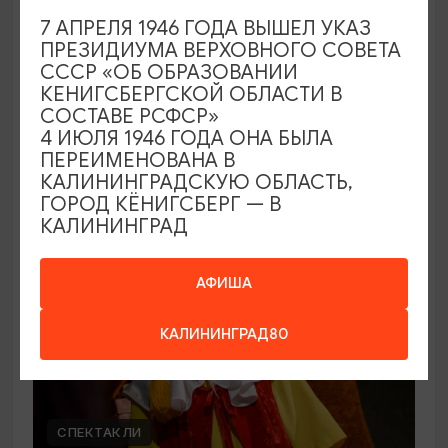
Прогулки по старому городу с И.
7 АПРЕЛЯ 1946 ГОДА ВЫШЕЛ УКАЗ
Кантом
ПРЕЗИДИУМА ВЕРХОВНОГО СОВЕТА
СССР «ОБ ОБРАЗОВАНИИ
27.09.2026 18:00
КЕНИГСБЕРГСКОЙ ОБЛАСТИ В
Калининград, Калининградская областная
СОСТАВЕ РСФСР»
филармония им. Е.Ф. Светланова
4 ИЮЛЯ 1946 ГОДА ОНА БЫЛА
ПЕРЕИМЕНОВАНА В
КАЛИНИНГРАДСКУЮ ОБЛАСТЬ,
ГОРОД КЁНИГСБЕРГ — В
ОТ 650₽
КАЛИНИНГРАД
АФИША
КАЛИНИНГРАД80
СПЕКТАКЛИ