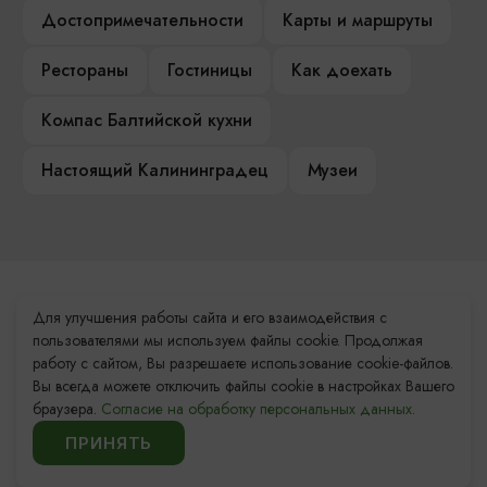
Достопримечательности
Карты и маршруты
Рестораны
Гостиницы
Как доехать
Компас Балтийской кухни
Настоящий Калининградец
Музеи
Контакты Туристского
Для улучшения работы сайта и его взаимодействия с
информационного центра
пользователями мы используем файлы cookie. Продолжая
работу с сайтом, Вы разрешаете использование cookie-файлов.
+7 (4012) 555-200
Вы всегда можете отключить файлы cookie в настройках Вашего
браузера.
Согласие на обработку персональных данных.
8 (800) 200-55-39
ПРИНЯТЬ
info@visit-kaliningrad.ru