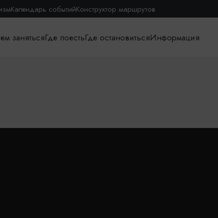
изм
Календарь событий
Конструктор маршрутов
ем заняться
Где поесть
Где остановиться
Информация