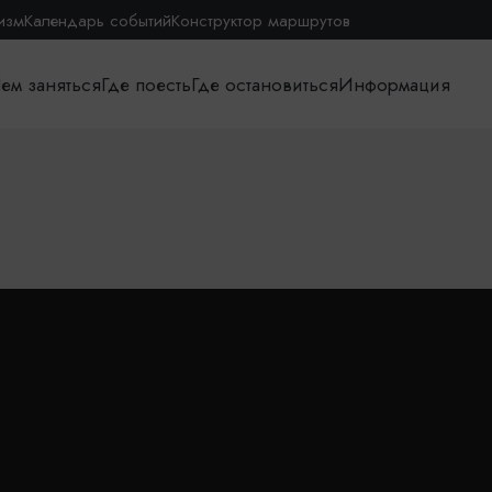
изм
Календарь событий
Конструктор маршрутов
ем заняться
Где поесть
Где остановиться
Информация