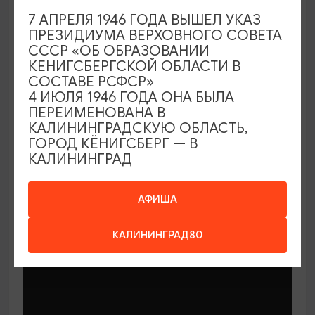
7 АПРЕЛЯ 1946 ГОДА ВЫШЕЛ УКАЗ
ПРЕЗИДИУМА ВЕРХОВНОГО СОВЕТА
СССР «ОБ ОБРАЗОВАНИИ
КЕНИГСБЕРГСКОЙ ОБЛАСТИ В
СОСТАВЕ РСФСР»
МАСТЕР-КЛАССЫ
4 ИЮЛЯ 1946 ГОДА ОНА БЫЛА
ПЕРЕИМЕНОВАНА В
КАЛИНИНГРАДСКУЮ ОБЛАСТЬ,
Мастер-классы по керамике Елены
ГОРОД КЁНИГСБЕРГ — В
Бодяковой
КАЛИНИНГРАД
03.02.2026 - 29.12.2026, вторник в 16:00
Калининград, ул. Баранова, 45
АФИША
КАЛИНИНГРАД80
ОТ 200₽