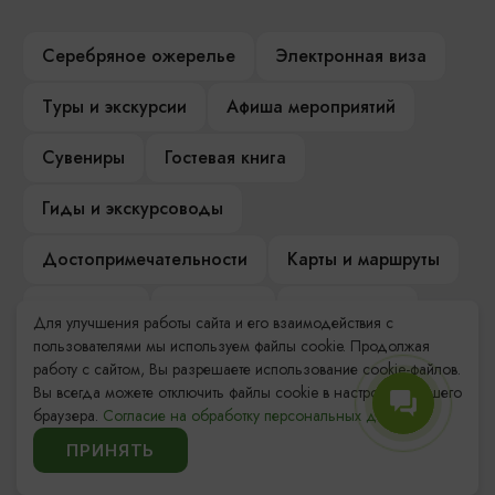
Серебряное ожерелье
Электронная виза
Туры и экскурсии
Афиша мероприятий
Сувениры
Гостевая книга
Гиды и экскурсоводы
Достопримечательности
Карты и маршруты
Рестораны
Гостиницы
Как доехать
Для улучшения работы сайта и его взаимодействия с
пользователями мы используем файлы cookie. Продолжая
Компас Балтийской кухни
работу с сайтом, Вы разрешаете использование cookie-файлов.
Вы всегда можете отключить файлы cookie в настройках Вашего
Настоящий Калининградец
Музеи
браузера.
Согласие на обработку персональных данных.
ПРИНЯТЬ