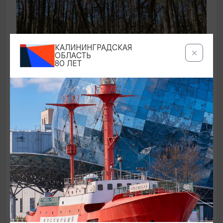
КАЛИНИНГРАДСКАЯ
ОБЛАСТЬ
80 ЛЕТ
ЭКСКУРСИИ УЧРЕЖДЕНИЙ КУЛЬТУРЫ
Аудиоспектакль «Истории Куршской
косы»
01.02.2026 - 31.12.2026, 13:00
Куршская коса
ОТ 2500₽