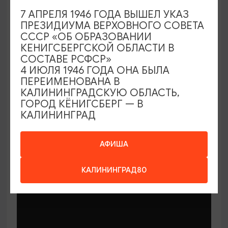
7 АПРЕЛЯ 1946 ГОДА ВЫШЕЛ УКАЗ
ПРЕЗИДИУМА ВЕРХОВНОГО СОВЕТА
СССР «ОБ ОБРАЗОВАНИИ
КЕНИГСБЕРГСКОЙ ОБЛАСТИ В
СОСТАВЕ РСФСР»
МАСТЕР-КЛАССЫ
4 ИЮЛЯ 1946 ГОДА ОНА БЫЛА
ПЕРЕИМЕНОВАНА В
КАЛИНИНГРАДСКУЮ ОБЛАСТЬ,
Мастер-классы по керамике Елены
ГОРОД КЁНИГСБЕРГ — В
Бодяковой
КАЛИНИНГРАД
03.02.2026 - 29.12.2026, вторник в 16:00
Калининград, ул. Баранова, 45
АФИША
КАЛИНИНГРАД80
ОТ 200₽