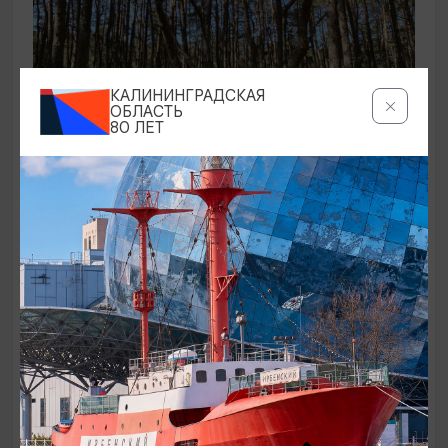
КАЛИНИНГРАДСКАЯ
ОБЛАСТЬ
80 ЛЕТ
ЭКСКУРСИИ УЧРЕЖДЕНИЙ КУЛЬТУРЫ
Аудиоспектакль «Истории Куршской
косы»
01.02.2026 - 31.12.2026, 13:00
Куршская коса
ОТ 2500₽