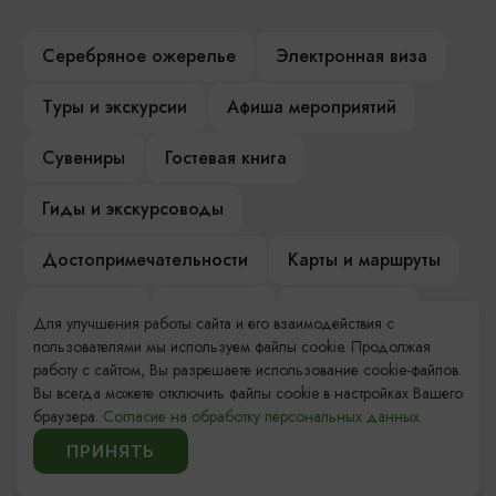
Серебряное ожерелье
Электронная виза
Туры и экскурсии
Афиша мероприятий
Сувениры
Гостевая книга
Гиды и экскурсоводы
Достопримечательности
Карты и маршруты
Рестораны
Гостиницы
Как доехать
Для улучшения работы сайта и его взаимодействия с
пользователями мы используем файлы cookie. Продолжая
Компас Балтийской кухни
работу с сайтом, Вы разрешаете использование cookie-файлов.
Вы всегда можете отключить файлы cookie в настройках Вашего
Настоящий Калининградец
Музеи
браузера.
Согласие на обработку персональных данных.
ПРИНЯТЬ