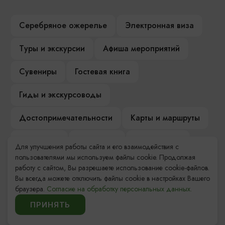
Серебряное ожерелье
Электронная виза
Туры и экскурсии
Афиша мероприятий
Сувениры
Гостевая книга
Гиды и экскурсоводы
Достопримечательности
Карты и маршруты
Рестораны
Гостиницы
Как доехать
Для улучшения работы сайта и его взаимодействия с
пользователями мы используем файлы cookie. Продолжая
Компас Балтийской кухни
работу с сайтом, Вы разрешаете использование cookie-файлов.
Вы всегда можете отключить файлы cookie в настройках Вашего
Настоящий Калининградец
Музеи
браузера.
Согласие на обработку персональных данных.
ПРИНЯТЬ