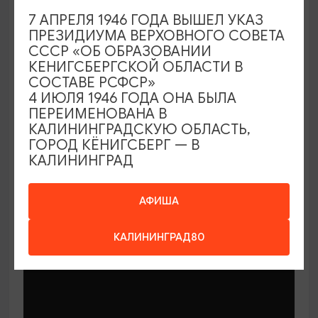
7 АПРЕЛЯ 1946 ГОДА ВЫШЕЛ УКАЗ
ПРЕЗИДИУМА ВЕРХОВНОГО СОВЕТА
СССР «ОБ ОБРАЗОВАНИИ
КЕНИГСБЕРГСКОЙ ОБЛАСТИ В
СОСТАВЕ РСФСР»
МАСТЕР-КЛАССЫ
4 ИЮЛЯ 1946 ГОДА ОНА БЫЛА
ПЕРЕИМЕНОВАНА В
КАЛИНИНГРАДСКУЮ ОБЛАСТЬ,
Мастер-классы по керамике Елены
ГОРОД КЁНИГСБЕРГ — В
Бодяковой
КАЛИНИНГРАД
03.02.2026 - 29.12.2026, вторник в 16:00
Калининград, ул. Баранова, 45
АФИША
КАЛИНИНГРАД80
ОТ 200₽