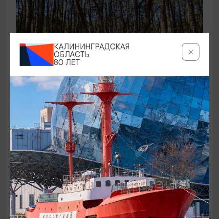
КАЛИНИНГРАДСКАЯ
ОБЛАСТЬ
80 ЛЕТ
ЭКСКУРСИИ УЧРЕЖДЕНИЙ КУЛЬТУРЫ
Аудиоспектакль «Истории Куршской
косы»
01.02.2026 - 31.12.2026, 13:00
Куршская коса
ОТ 2500₽